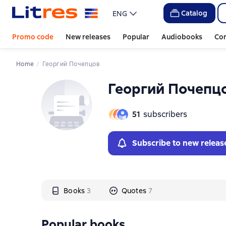
Слайдер с книгами
Слайдер с книгами
Catalog
ENG
Promo code
New releases
Popular
Audiobooks
Co
Home
Георгий Почепцов
Георгий Почепц
51
subscribers
Subscribe to new releas
Books
3
Quotes
7
Popular books