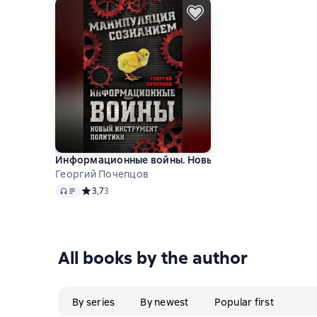
Информационные войны. Новый инструмент полит
Георгий Почепцов
Audio
Средний рейтинг 3,7 на основе 3 оценок
3,7
3
All books by the author
By series
By newest
Popular first