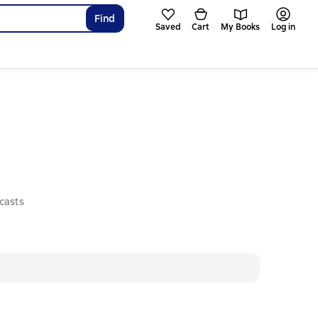
Find
Saved
Cart
My Books
Log in
casts