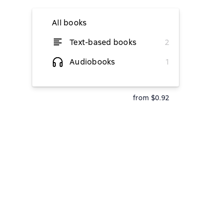
All books
Text-based books
2
from $2.32
Audiobooks
1
from $0.92