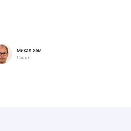
Микал Хем
1 book