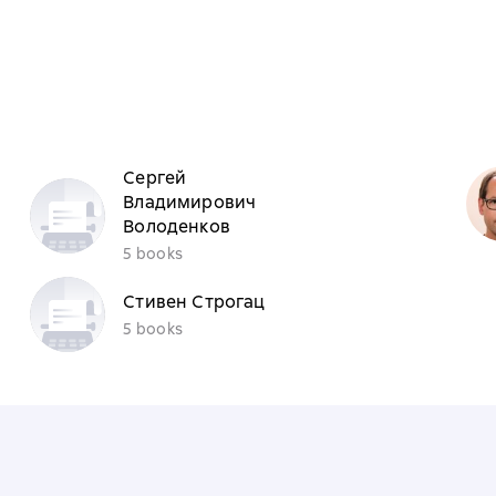
Сергей
Владимирович
Володенков
5 books
Стивен Строгац
5 books