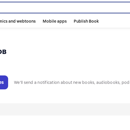
mics and webtoons
Mobile apps
Publish Book
ов
es
We'll send a notification about new books, audiobooks, pod