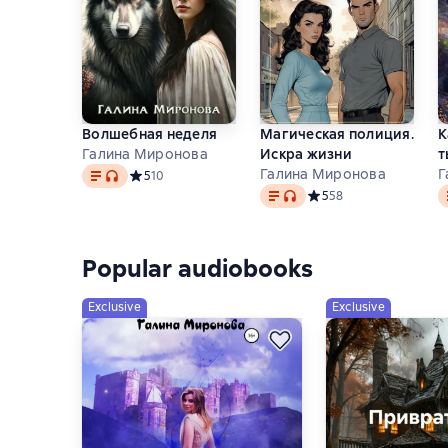
Волшебная неделя
Магическая полиция.
К
Галина Миронова
Искра жизни
т
Text
, audio format available
Галина Миронова
Г
Средний рейтинг 5 на основе 10 оценок
5
10
Text
, audio format available
T
Средний рейтинг 5 на о
5
58
Popular audiobooks
Exclusive
Exclusive