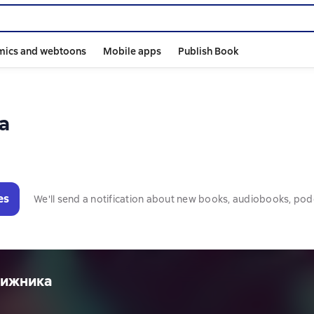
mics and webtoons
Mobile apps
Publish Book
а
es
We'll send a notification about new books, audiobooks, pod
нижника