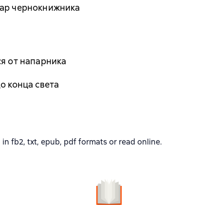
уар чернокнижника
ся от напарника
о конца света
fb2, txt, epub, pdf formats or read online.