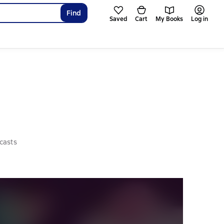
Find
Saved
Cart
My Books
Log in
casts