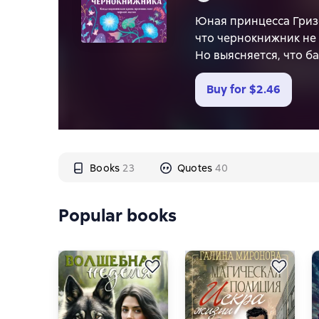
Юная принцесса Гриз
что чернокнижник не 
Но выясняется, что б
Кому же помешала не
местным законам зап
Buy for
$2.46
«Гризельда покорила 
искательницей прикл
Это было невероятное
Books
23
Quotes
40
Popular books