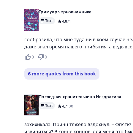
Гримуар чернокнижника
Text
Средний рейтинг 4,8 на основе 71 оценок
4,8
71
сообразила, что мне туда ни в коем случае не
даже знал время нашего прибытия, а ведь все
0
0
6 more quotes from this book
Последняя хранительница Иггдрасиля
Text
Средний рейтинг 4,7 на основе 100 оцено
4,7
100
захихикала. Принц тяжело вздохнул: – Опять? 
извиниться? В конце концов, для меня это был