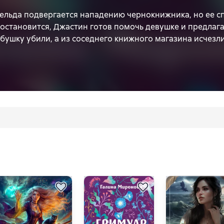
ельда подвергается нападению чернокнижника, но ее с
остановится, Джастин готов помочь девушке и предлагае
абушку убили, а из соседнего книжного магазина исчезл
счастная старушка? Куда пропали гримуары? Самостоят
рещено, поэтому Джастин и Гризельда открывают детек
меня своей искренностью, находчивостью и отвагой! И
ючений, поистине удивительна.
 путешествие! Дайте еще!» – Вероника Фокс, автор «Эк