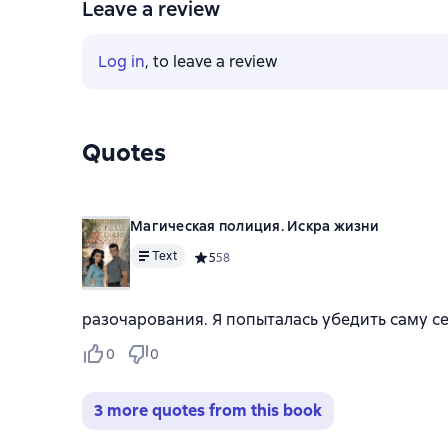
Leave a review
Log in
, to leave a review
Quotes
Магическая полиция. Искра жизни
Text
Средний рейтинг 5 на основе 58 оценок
5
58
разочарования. Я попыталась убедить саму се
0
0
3 more quotes from this book