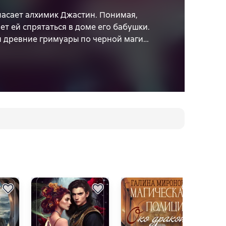
пасает алхимик Джастин. Понимая,
т ей спрятаться в доме его бабушки.
и древние гримуары по черной магии.
ельно вести расследование по
тивное агентство…
стория принцессы, ставшей настоящей
смо»