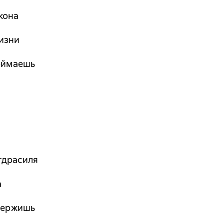
кона
жизни
поймаешь
гдрасиля
а
удержишь