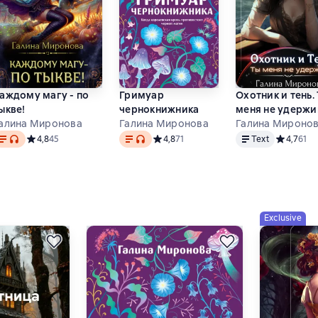
аждому магу - по
Гримуар
Охотник и тень.
ыкве!
чернокнижника
меня не удерж
алина Миронова
Галина Миронова
Галина Мироно
ext
, audio format available
Text
, audio format available
Text
снове 58 оценок
Средний рейтинг 4,8 на основе 45 оценок
4,8
45
Средний рейтинг 4,8 на основе 71 оце
4,8
71
Text
Средний р
4,7
61
Exclusive