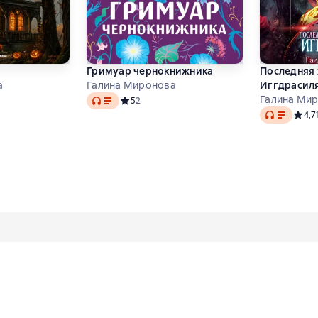
Гримуар чернокнижника
Последняя
а
Галина Миронова
Иггдрасил
Audio
Галина Ми
тинг 3,4 на основе 5 оценок
Средний рейтинг 5 на основе 2 оценок
5
2
Audio
Средн
4,7