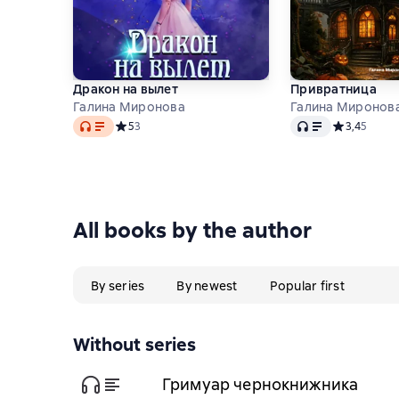
Дракон на вылет
Привратница
Галина Миронова
Галина Миронов
Audio
Audio
Средний рейтинг 5 на основе 3 оценок
5
3
Средний рей
3,4
5
All books by the author
By series
By newest
Popular first
Without series
Гримуар чернокнижника