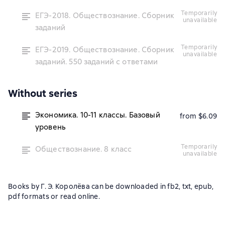
temporarily
ЕГЭ-2018. Обществознание. Сборник
unavailable
заданий
temporarily
ЕГЭ-2019. Обществознание. Сборник
unavailable
заданий. 550 заданий с ответами
Without series
Экономика. 10-11 классы. Базовый
from $6.09
уровень
temporarily
Обществознание. 8 класс
unavailable
Books by Г. Э. Королёва can be downloaded in fb2, txt, epub,
pdf formats or read online.