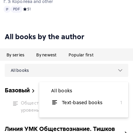
Г. Э. Королёва and others
Text
PDF
PDF
Средний рейтинг 5 на основе 1 оценок
5
1
All books by the author
By series
By newest
Popular first
All books
Базовый
All books
temporarily
Text-based books
1
Обществознание. 10 класс. Базовый
unavailable
уровень
Линия УМК Обществознание. Тишков