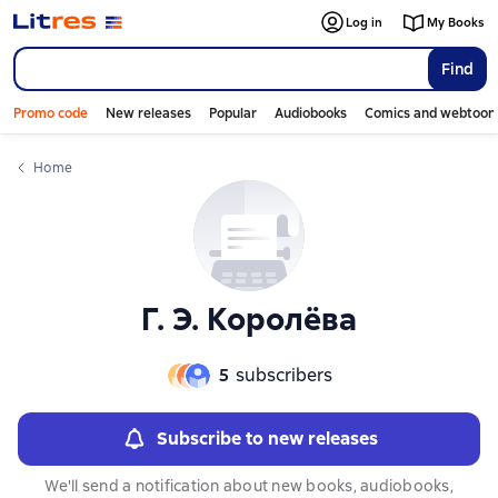
Слайдер с книгами
Log in
My Books
Find
Promo code
New releases
Popular
Audiobooks
Comics and webtoon
Home
Г. Э. Королёва
5
subscribers
Subscribe to new releases
We'll send a notification about new books, audiobooks,