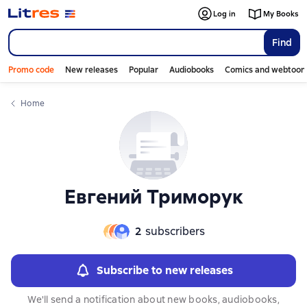
Слайдер с книгами
Log in
My Books
Find
Promo code
New releases
Popular
Audiobooks
Comics and webtoon
Home
Евгений Триморук
2
subscribers
Subscribe to new releases
We'll send a notification about new books, audiobooks,