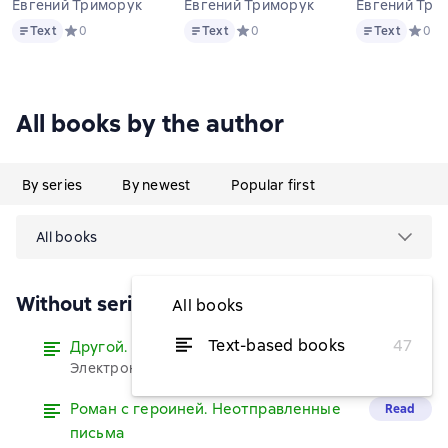
Евгений Триморук
Евгений Триморук
Евгений Три
Text
Text
Text
Text
Средний рейтинг 0 на основе 0 оценок
0
Text
Средний рейтинг 0 на основе 0 оц
0
Text
Средни
0
All books by the author
By series
By newest
Popular first
All books
Without series
All books
Text-based books
47
Другой. Рассказ
Read
Электронная версия бесплатно
Роман с героиней. Неотправленные
Read
письма