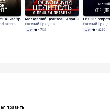
». Книга третья
Московский Целитель. Я пришел править
Спящие секрет
nd others
Евгений Прядеев
Евгений Пряде
Audio
Audio
 4,7 на основе 73 оценок
Средний рейтинг 4,7 на основе 131 оценок
4,7
131
Средний рей
4,8
250
шел править