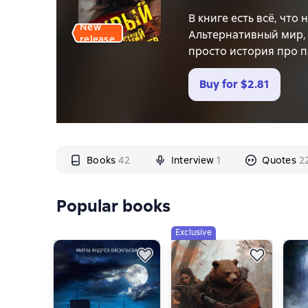
В книге есть всё, что 
New
Альтернативный мир, 
release
просто история про п
весьма интересную ж
Buy for
$2.81
Books
42
Interview
1
Quotes
2
Popular books
Exclusive