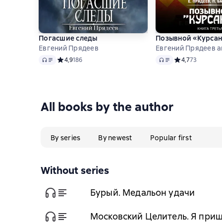
Погасшие следы
Позывной «Курсант
Евгений Прядеев
Евгений Прядеев a
Audio
Audio
Средний рейтинг 4,9 на основе 186 оценок
4,9
186
Средний рейтинг
4,7
73
All books by the author
By series
By newest
Popular first
Without series
Бурый. Медальон удачи
Московский Целитель. Я при