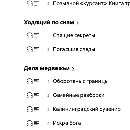
Позывной «Курсант». Книга т
3.
Ходящий по снам
Спящие секреты
Погасшие следы
2.
Дела медвежьи
Оборотень с границы
1.
Семейные разборки
2.
Калининградский сувенир
3.
Искра Бога
4.