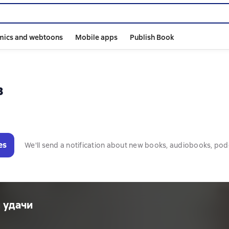
mics and webtoons
Mobile apps
Publish Book
в
es
We'll send a notification about new books, audiobooks, pod
 удачи