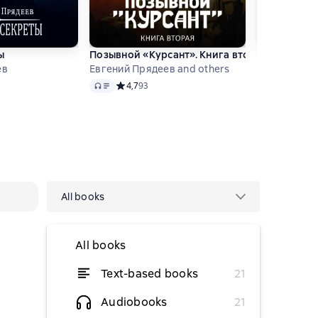
ы
Позывной «Курсант». Книга вторая
Позывной «
ев
Евгений Прядеев and others
Евгений Пря
Audio
Audio
тинг 4,8 на основе 250 оценок
Средний рейтинг 4,7 на основе 93 оценок
4,7
93
Средний
4,4
14
All books
All books
Text-based books
21
from $2.81
Audiobooks
21
from $2.44