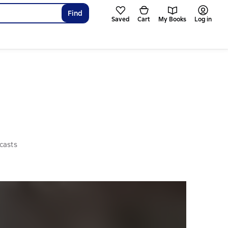
Find
Saved
Cart
My Books
Log in
casts