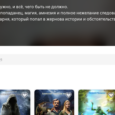
нужно, и всё, чего быть не должно.
попаданец, магия, амнезия и полное нежелание следова
арня, который попал в жернова истории и обстоятельст
изнь… Если выживет, конечно…
21