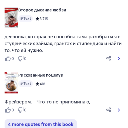
Второе дыхание любви
Text
Средний рейтинг 3,7 на основе 15 оценок
3,7
15
девчонка, которая не способна сама разобраться в
студенческих займах, грантах и стипендиях и найти
то, что ей нужно.
0
0
Рискованные поцелуи
Text
Средний рейтинг 4 на основе 18 оценок
4
18
Фрейзером. – Что-то не припоминаю,
0
0
4 more quotes from this book