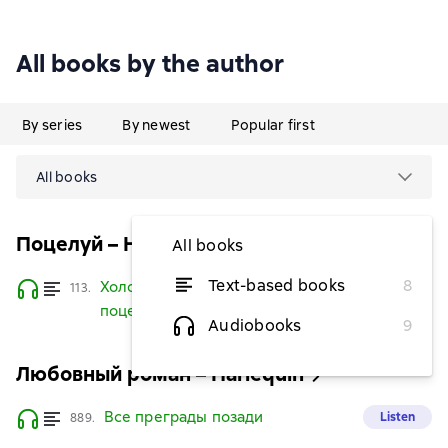
All books by the author
By series
By newest
Popular first
All books
Поцелуй – Harlequin
All books
Text-based books
8
Холодное сердце, горячие
Listen
113.
поцелуи
Audiobooks
9
Любовный роман – Harlequin
Все преграды позади
Listen
889.