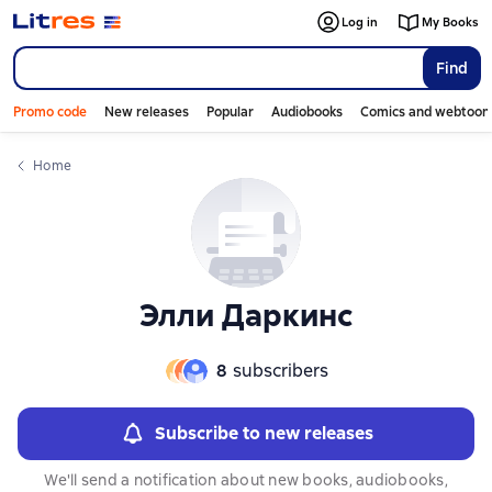
Слайдер с книгами
Слайдер с книгами
Log in
My Books
Find
Promo code
New releases
Popular
Audiobooks
Comics and webtoon
Home
Элли Даркинс
8
subscribers
Subscribe to new releases
We'll send a notification about new books, audiobooks,