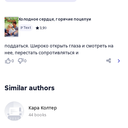
Холодное сердце, горячие поцелуи
Text
Средний рейтинг 3,9 на основе 9 оценок
3,9
9
поддаться. Широко открыть глаза и смотреть на
нее, перестать сопротивляться и
0
0
Similar authors
Кара Колтер
44 books