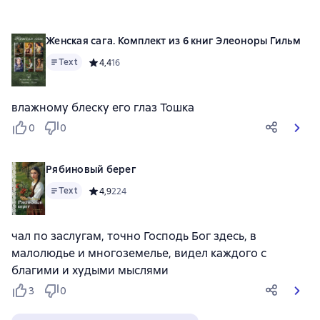
Женская сага. Комплект из 6 книг Элеоноры Гильм
Text
Средний рейтинг 4,4 на основе 16 оценок
4,4
16
влажному блеску его глаз Тошка
0
0
Рябиновый берег
Text
Средний рейтинг 4,9 на основе 224 оценок
4,9
224
чал по заслугам, точно Господь Бог здесь, в
малолюдье и многоземелье, видел каждого с
благими и худыми мыслями
3
0