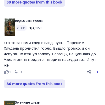
38 more quotes from this book
Ведьмины тропы
Text
Средний рейтинг 4,9 на основе 259 оценок
4,9
259
кто-то за нами след в след, чую. – Порешим. –
Хлудень прочистил горло. Вышло громко, и он
испуганно втянул голову. Беглецы, нащупывая до
Ужели опять придется творить паскудство… И тут
же
1
0
86 more quotes from this book
Змеиные слезы