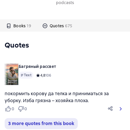
podcasts
Books
19
Quotes
675
Quotes
Багряный рассвет
Text
Средний рейтинг 4,8 на основе 106 оценок
4,8
106
покормить корову да телка и приниматься за
уборку. Изба грязна – хозяйка плоха.
0
0
3 more quotes from this book