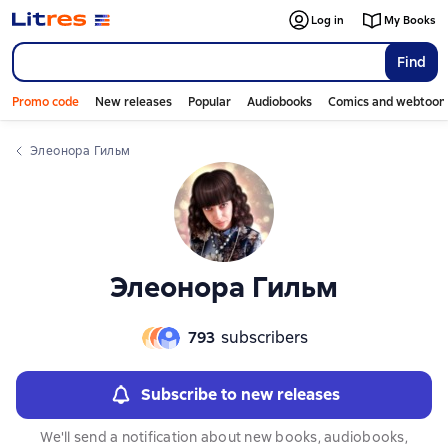
Log in
My Books
Find
Promo code
New releases
Popular
Audiobooks
Comics and webtoon
Элеонора Гильм
Элеонора Гильм
793
subscribers
Subscribe to new releases
We'll send a notification about new books, audiobooks,