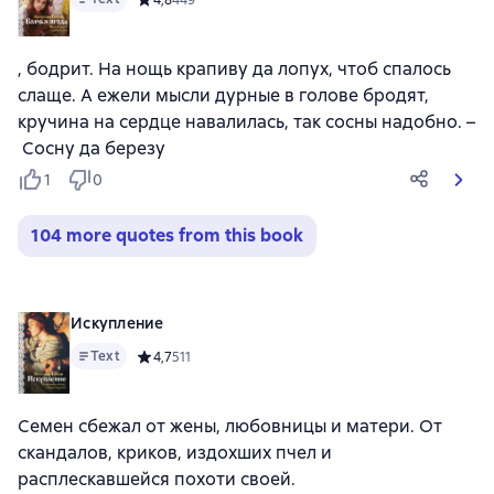
, бодрит. На нощь крапиву да лопух, чтоб спалось
слаще. А ежели мысли дурные в голове бродят,
кручина на сердце навалилась, так сосны надобно. –
Сосну да березу
1
0
104 more quotes from this book
Искупление
Text
Средний рейтинг 4,7 на основе 511 оценок
4,7
511
Семен сбежал от жены, любовницы и матери. От
скандалов, криков, издохших пчел и
расплескавшейся похоти своей.