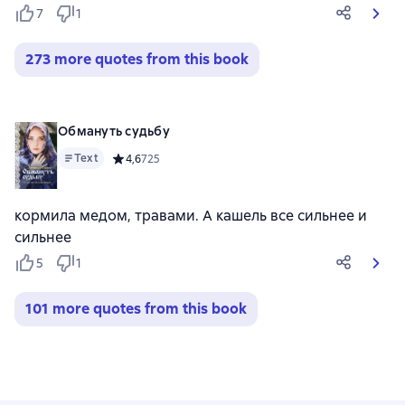
7
1
273 more quotes from this book
Обмануть судьбу
Text
Средний рейтинг 4,6 на основе 725 оценок
4,6
725
кормила медом, травами. А кашель все сильнее и
сильнее
5
1
101 more quotes from this book