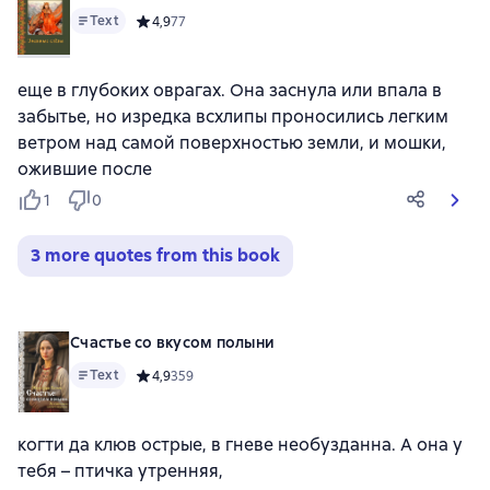
Text
Средний рейтинг 4,9 на основе 77 оценок
4,9
77
еще в глубоких оврагах. Она заснула или впала в
забытье, но изредка всхлипы проносились легким
ветром над самой поверхностью земли, и мошки,
ожившие после
1
0
3 more quotes from this book
Счастье со вкусом полыни
Text
Средний рейтинг 4,9 на основе 359 оценок
4,9
359
когти да клюв острые, в гневе необузданна. А она у
тебя – птичка утренняя,