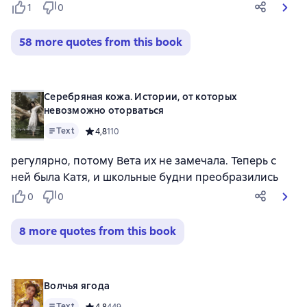
1
0
58 more quotes from this book
Серебряная кожа. Истории, от которых
невозможно оторваться
Text
Средний рейтинг 4,8 на основе 110 оценок
4,8
110
регулярно, потому Вета их не замечала. Теперь с
ней была Катя, и школьные будни преобразились
0
0
8 more quotes from this book
Волчья ягода
Text
Средний рейтинг 4,8 на основе 449 оценок
4,8
449