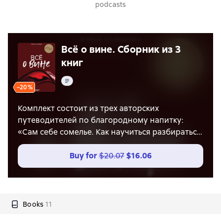
podcasts
Всё о вине. Сборник из 3
книг
Text
−20%
Комплект состоит из трех авторских
путеводителей по благородному напитку:
«Сам себе сомелье. Как научиться разбираться
в вине с нуля», «Вино России. История,
география, выбор» и «Невинный винный ЗОЖ».
Buy for
$20.07
$16.06
Авторитетный винный эксперт, выпускница
престижной школы Wine and Spirits Education
Trust Елена Куликова рассказывает, как
выбрать вино по этикетке и ресторанной
Books
11
карте, каким вином действительно богата