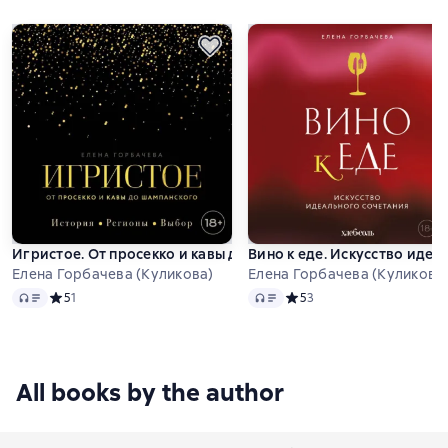
Игристое. От просекко и кавы до шампанского. История, ре
Вино к еде. Искусство идеа
Елена Горбачева (Куликова)
Елена Горбачева (Куликова)
Audio
Audio
Средний рейтинг 5 на основе 1 оценок
5
1
Средний рейтинг 5 на осно
5
3
All books by the author