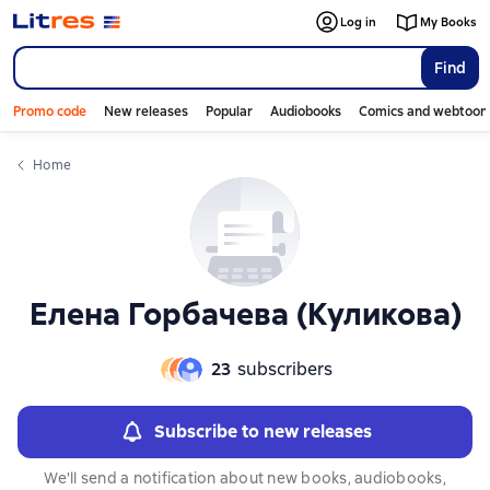
Слайдер с книгами
Слайдер с книгами
Log in
My Books
Find
Promo code
New releases
Popular
Audiobooks
Comics and webtoon
Home
Елена Горбачева (Куликова)
23
subscribers
Subscribe to new releases
We'll send a notification about new books, audiobooks,