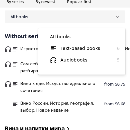
By series
By newest
Popular first
All books
Without series
All books
Text-based books
6
Игристое. От просекко и кавы до шампанского. И
Audiobooks
5
Сам себе сомелье. Как научиться
from $7.05
разбираться в вине с нуля
Вино к еде. Искусство идеального
from $8.75
сочетания
Вино России. История, география,
from $6.68
выбор. Новое издание
Вина и напитки мира