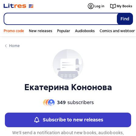
Слайдер с книгами
Слайдер с книгами
Log in
My Books
Find
Promo code
New releases
Popular
Audiobooks
Comics and webtoon
Home
Екатерина Кононова
349
subscribers
Subscribe to new releases
We'll send a notification about new books, audiobooks,