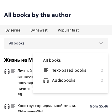
All books by the author
By series
By newest
Popular first
All books
Жизнь на MAXIMUM!
All books
Text-based books
2
Личный бренд с нуля. Как
from $5.10
заполучить признание,
Audiobooks
2
популярность, славу, когда ты
ничего не знаешь о персональном
PR
Конструктор идеальной жизни.
from $5.46
#HarmonyGirl