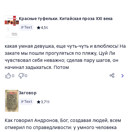
Красные туфельки. Китайская проза XXI века
Text
Средний рейтинг 4,5 на основе 6 оценок
4,5
6
какая умная девушка, еще чуть-чуть и влюблюсь! На
закате мы пошли прогуляться по пляжу, Цуй Ли
чувствовал себя неважно; сделав пару шагов, он
начинал задыхаться. Потом
0
0
Заговор
Text
Средний рейтинг 3,7 на основе 19 оценок
3,7
19
Как говорил Андронов, Бог, создавая людей, всем
отмерил по справедливости: у умного человека