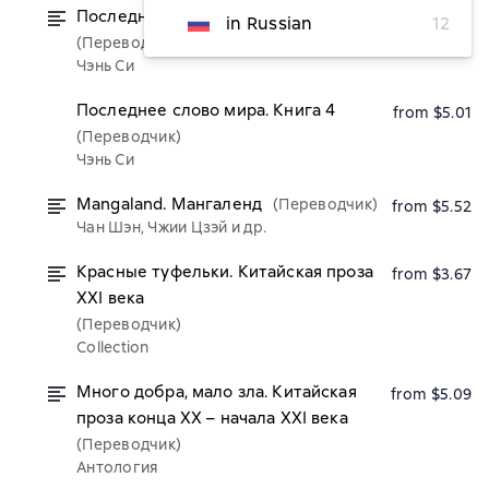
Последнее слово мира. Книга 3
from $5.01
in Russian
12
(Переводчик)
Чэнь Си
Последнее слово мира. Книга 4
from $5.01
(Переводчик)
Чэнь Си
Mangaland. Мангаленд
(Переводчик)
from $5.52
Чан Шэн, Чжии Цзэй и др.
Красные туфельки. Китайская проза
from $3.67
XXI века
(Переводчик)
Collection
Много добра, мало зла. Китайская
from $5.09
проза конца ХХ – начала ХХI века
(Переводчик)
Антология