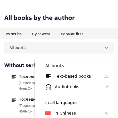
All books by the author
By series
By newest
Popular first
All books
Without series
All books
Text-based books
22
Последнее слово мира. Книга 1
from $5.01
(Переводчик)
Audiobooks
6
Чэнь Си
Последнее слово мира. Книга 2
from $5.01
in all languages
(Переводчик)
Чэнь Си
in Chinese
16