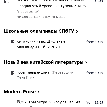
BOYA CHINESE Курс китайского языка.
$4.39
Продвинутый уровень. Ступень 2. МР3
(Переводчик)
Ли Сяоци, Цзинь Шунянь и др.
Школьные олимпиады СПбГУ
Китайский язык. Школьные
from $3.19
олимпиады СПбГУ 2020
Новый век китайской литературы
Гора Тяньдэншань
(Переводчик)
from $3.19
Фань Ипин
Modern Prose
风声 / Шум ветра. Книга для чтения
from $5.85