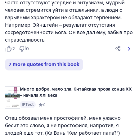
часто отсутствуют усердие и энтузиазм, мудрый
человек стремится уйти в отшельники, а люди с
взрывным характером не обладают терпением.
Например, Эйнштейн – результат отсутствия
сосредоточенности Бога: Он все дал ему, забыв про
справедливость.
2
0
7 more quotes from this book
Много добра, мало зла. Китайская проза конца ХХ
– начала ХХI века
Text
Средний рейтинг 0 на основе 0 оценок
0
Отец обозвал меня простофилей, меня ужасно
бесит это слово, я не простофиля, напротив, я
злодей еще тот. (Хэ Вэнь "Кем работает папа?")