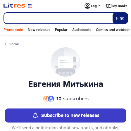
Слайдер с книгами
Слайдер с книгами
Log in
My Books
Find
Promo code
New releases
Popular
Audiobooks
Comics and webtoon
Home
Евгения Митькина
10
subscribers
Subscribe to new releases
We'll send a notification about new books, audiobooks,