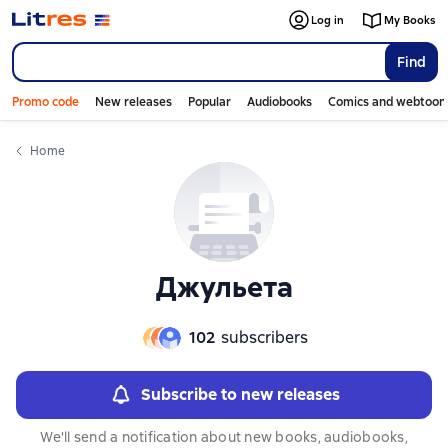
Слайдер с книгами
Log in
My Books
Find
Promo code
New releases
Popular
Audiobooks
Comics and webtoon
Home
Джульета
102
subscribers
Subscribe to new releases
We'll send a notification about new books, audiobooks,