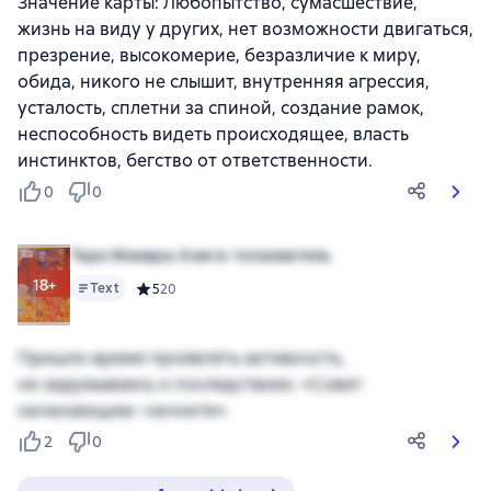
Значение карты: Любопытство, сумасшествие,
жизнь на виду у других, нет возможности двигаться,
презрение, высокомерие, безразличие к миру,
обида, никого не слышит, внутренняя агрессия,
усталость, сплетни за спиной, создание рамок,
неспособность видеть происходящее, власть
инстинктов, бегство от ответственности.
0
0
Таро Манара. Книга-толкователь
18+
Text
Средний рейтинг 5 на основе 20 оценок
5
20
Пришло время проявлять активность,
не задумываясь о последствиях. «Совет
начинающим- начните».
2
0