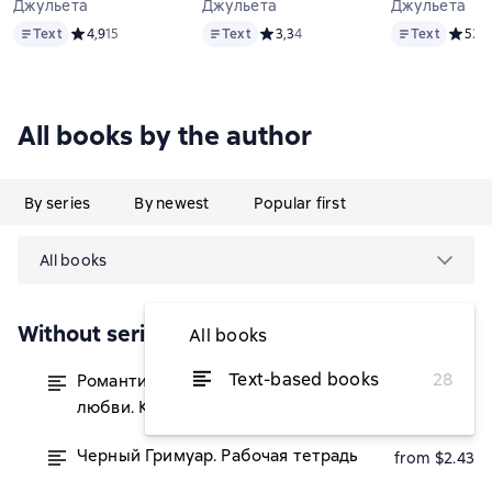
Джульета
Джульета
Джульета
Text
Text
Text
Text
Средний рейтинг 4,9 на основе 15 оценок
4,9
15
Text
Средний рейтинг 3,3 на основе 4 о
3,3
4
Text
Средни
5
2
All books by the author
By series
By newest
Popular first
All books
Without series
All books
Text-based books
28
Романтическое таро. Закулисье
from $4.87
любви. Книга-толкователь
Черный Гримуар. Рабочая тетрадь
from $2.43