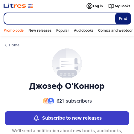
Слайдер с книгами
Слайдер с книгами
Log in
My Books
Find
Promo code
New releases
Popular
Audiobooks
Comics and webtoon
Home
Джозеф О'Коннор
621
subscribers
Subscribe to new releases
We'll send a notification about new books, audiobooks,