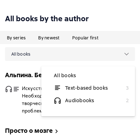
All books by the author
By series
By newest
Popular first
All books
Альпина. Бестселлер (Саморазвитие)
All books
Text-based books
3
Искусство системного мышления.
from $6.07
Необходимые знания о системах и
Audiobooks
2
творческом подходе к решению
проблем
Просто о мозге