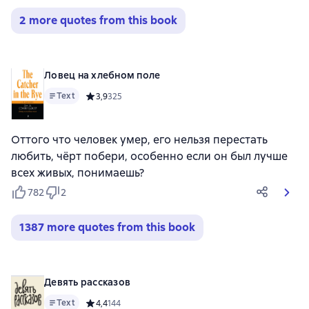
2 more quotes from this book
Ловец на хлебном поле
Text
Средний рейтинг 3,9 на основе 325 оценок
3,9
325
Оттого что человек умер, его нельзя перестать
любить, чёрт побери, особенно если он был лучше
всех живых, понимаешь?
782
2
1387 more quotes from this book
Девять рассказов
Text
Средний рейтинг 4,4 на основе 144 оценок
4,4
144