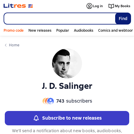
Слайдер с книгами
Log in
My Books
Find
Promo code
New releases
Popular
Audiobooks
Comics and webtoon
Home
J. D. Salinger
743
subscribers
Subscribe to new releases
We'll send a notification about new books, audiobooks,