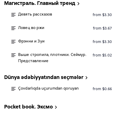
Магистраль. Главный тренд
Девять рассказов
from $3.30
Ловец во ржи
from $3.67
Фрэнни и Зуи
from $3.30
Выше стропила, плотники. Сеймур.
from $5.02
Представление
Dünya ədəbiyyatından seçmələr
Çovdarlıqda uçurumdan qoruyan
from $0.66
Pocket book. Эксмо