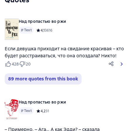
Над пропастью во ржи
Text
Средний рейтинг 4,1 на основе 3616 оценок
4,1
3616
Если девушка приходит на свидание красивая – кто
будет расстраиваться, что она опоздала? Никто!
428
20
89 more quotes from this book
Над пропастью во ржи
Text
Средний рейтинг 4,2 на основе 31 оценок
4,2
31
– Примерно. – Ага… А как Эдди? – сказала