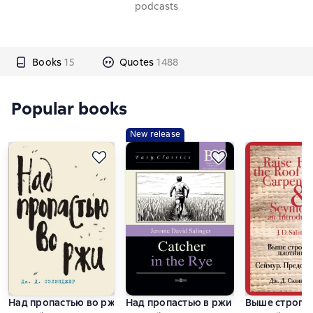
podcasts
Books
15
Quotes
1488
Popular books
New release
Над пропастью во ржи
Над пропастью в ржи / Catcher in the
Выше стропил