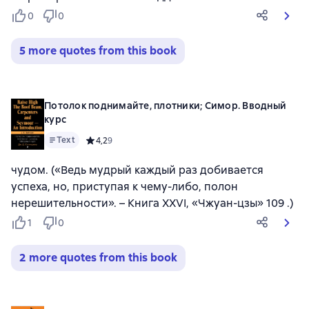
0
0
5 more quotes from this book
Потолок поднимайте, плотники; Симор. Вводный
курс
Text
Средний рейтинг 4,2 на основе 9 оценок
4,2
9
чудом. («Ведь мудрый каждый раз добивается
успеха, но, приступая к чему-либо, полон
нерешительности». – Книга XXVI, «Чжуан-цзы» 109 .)
1
0
2 more quotes from this book