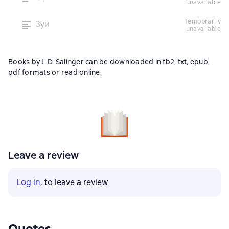
unavailable
temporarily
Зуи
unavailable
Books by J. D. Salinger can be downloaded in fb2, txt, epub,
pdf formats or read online.
Leave a review
Log in
, to leave a review
Quotes