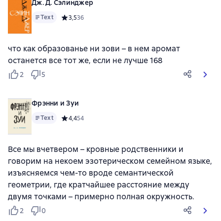
Дж. Д. Сэлинджер
Text
Средний рейтинг 3,5 на основе 36 оценок
3,5
36
что как образованье ни зови – в нем аромат
останется все тот же, если не лучше 168
2
5
Фрэнни и Зуи
Text
Средний рейтинг 4,4 на основе 54 оценок
4,4
54
Все мы вчетвером – кровные родственники и
говорим на некоем эзотерическом семейном языке,
изъясняемся чем-то вроде семантической
геометрии, где кратчайшее расстояние между
двумя точками – примерно полная окружность.
2
0