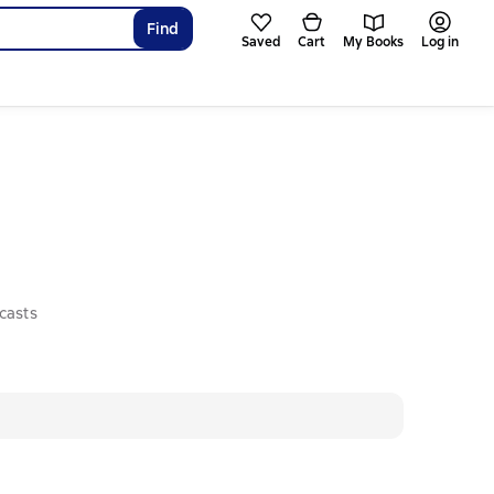
Find
Saved
Cart
My Books
Log in
casts