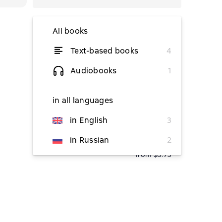
All books
Text-based books
4
from $6.17
Audiobooks
1
in all languages
from $9.60
in English
3
from $2.88
in Russian
2
from $5.75