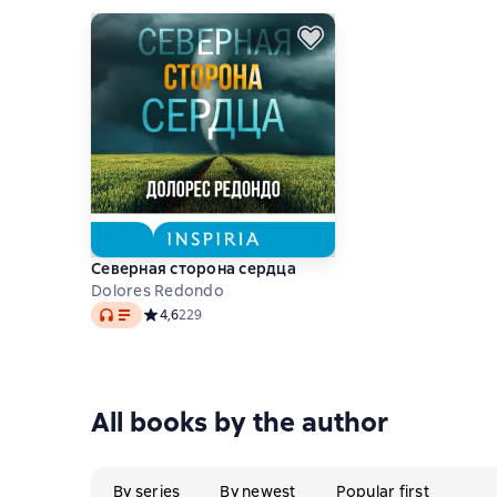
Северная сторона сердца
Dolores Redondo
Audio
Средний рейтинг 4,6 на основе 229 оценок
4,6
229
All books by the author
By series
By newest
Popular first