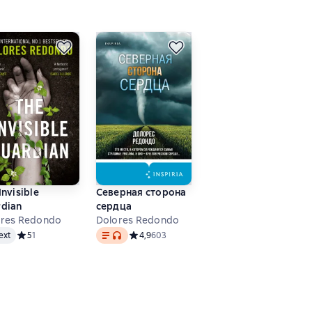
Invisible
Северная сторона
rdian
сердца
ores Redondo
Dolores Redondo
Text
, audio format available
снове 1 оценок
ext
Средний рейтинг 5 на основе 1 оценок
5
1
Средний рейтинг 4,9 на основе 603 оценок
4,9
603