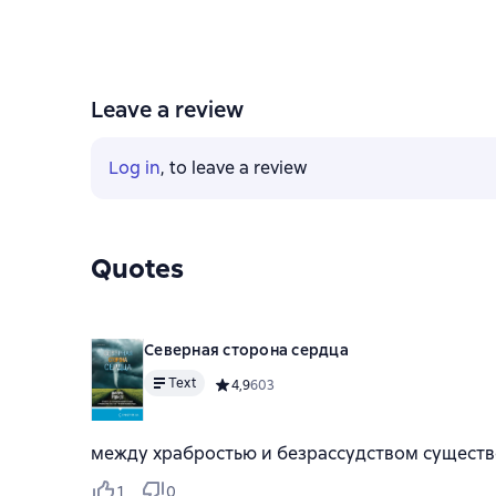
Leave a review
Log in
, to leave a review
Quotes
Северная сторона сердца
Text
Средний рейтинг 4,9 на основе 603 оцено
4,9
603
между храбростью и безрассудством существо
1
0