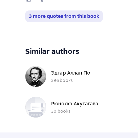
3 more quotes from this book
Similar authors
Эдгар Аллан По
396 books
Рюноскэ Акутагава
30 books