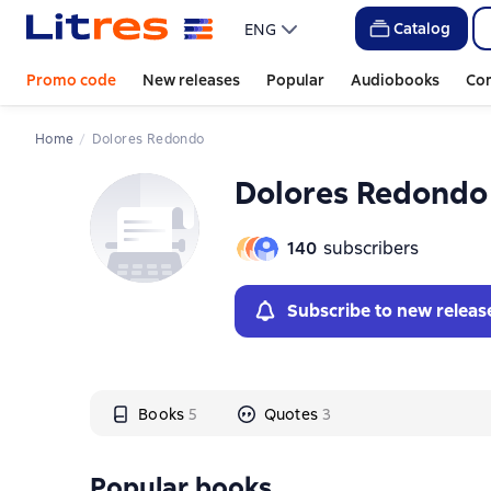
Слайдер с книгами
Слайдер с книгами
Catalog
ENG
Promo code
New releases
Popular
Audiobooks
Co
Home
Dolores Redondo
Dolores Redondo
140
subscribers
Subscribe to new releas
Books
5
Quotes
3
Popular books