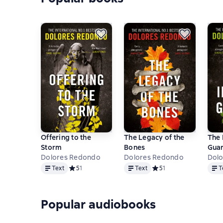
Offering to the
The Legacy of the
The 
Storm
Bones
Gua
Dolores Redondo
Dolores Redondo
Dol
Text
Text
Text
Text
Средний рейтинг 5 на основе 1 оценок
5
1
Text
Средний рейтинг 5 на о
5
1
T
Popular audiobooks