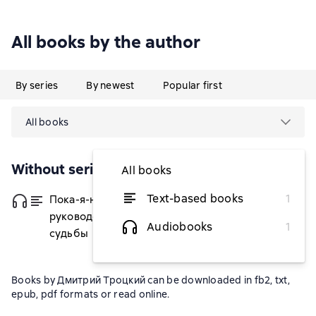
All books by the author
By series
By newest
Popular first
All books
Without series
All books
Text-based books
1
Пока-я-не-Я. Практическое
from $3.39
руководство по трансформации
Audiobooks
1
судьбы
Books by Дмитрий Троцкий can be downloaded in fb2, txt,
epub, pdf formats or read online.