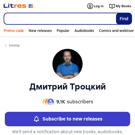
Слайдер с книгами
Слайдер с книгами
Log in
My Books
Find
Promo code
New releases
Popular
Audiobooks
Comics and webtoon
Home
Дмитрий Троцкий
9,1К
subscribers
Subscribe to new releases
We'll send a notification about new books, audiobooks,