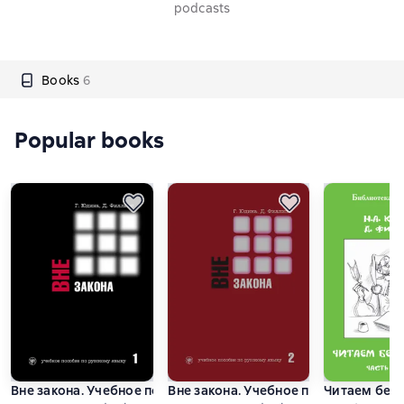
podcasts
Books
6
Popular books
Вне закона. Учебное пособие по русскому языку. Часть 1
Вне закона. Учебное пособие по русс
Читаем без 