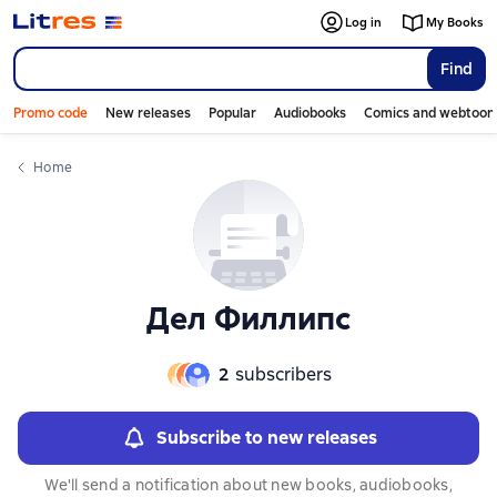
Слайдер с книгами
Log in
My Books
Find
Promo code
New releases
Popular
Audiobooks
Comics and webtoon
Home
Дел Филлипс
2
subscribers
Subscribe to new releases
We'll send a notification about new books, audiobooks,