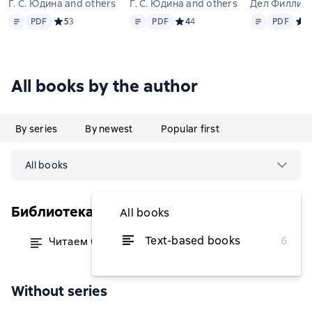
Г. С. Юдина and others
Г. С. Юдина and others
Дел Филлипс
Text
PDF
Text
PDF
Text
PDF
PDF
Средний рейтинг 5 на основе 3 оценок
5
3
PDF
Средний рейтинг 4 на основе 4 
4
4
PDF
Сре
4
All books by the author
By series
By newest
Popular first
All books
Библиотека Златоуста
All books
Text-based books
6
Читаем без проблем. Часть 1
from $3.65
Without series