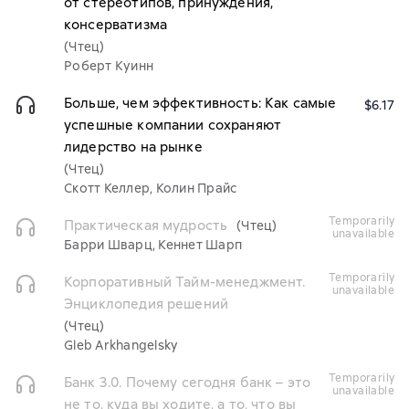
от стереотипов, принуждения,
консерватизма
(Чтец)
Роберт Куинн
Больше, чем эффективность: Как самые
$6.17
успешные компании сохраняют
лидерство на рынке
(Чтец)
Скотт Келлер, Колин Прайс
temporarily
Практическая мудрость
(Чтец)
unavailable
Барри Шварц, Кеннет Шарп
temporarily
Корпоративный Тайм-менеджмент.
unavailable
Энциклопедия решений
(Чтец)
Gleb Arkhangelsky
temporarily
Банк 3.0. Почему сегодня банк – это
unavailable
не то, куда вы ходите, а то, что вы