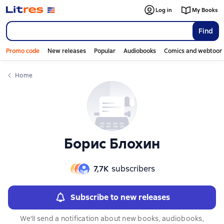
Слайдер с книгами
Log in
My Books
Find
Promo code
New releases
Popular
Audiobooks
Comics and webtoon
Home
Борис Блохин
7,7К
subscribers
Subscribe to new releases
We'll send a notification about new books, audiobooks,