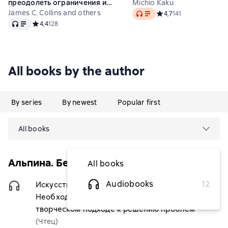
преодолеть ограничения и
Michio Kaku
Audio
построить великую компанию
James C. Collins and others
Средний рейтинг 4,7 на
4,7
141
Audio
Средний рейтинг 4,4 на основе 128 оценок
4,4
128
All books by the author
By series
By newest
Popular first
All books
Альпина. Бестселлер (Саморазвитие)
All books
Audiobooks
12
Искусство системного мышления.
$7.40
Необходимые знания о системах и
творческом подходе к решению проблем
(Чтец)