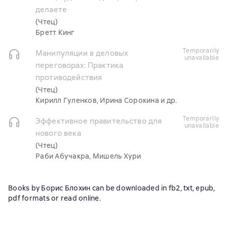
делаете
(Чтец)
Бретт Кинг
temporarily
Манипуляции в деловых
unavailable
переговорах: Практика
противодействия
(Чтец)
Кирилл Гуленков, Ирина Сорокина и др.
temporarily
Эффективное правительство для
unavailable
нового века
(Чтец)
Раби Абучакра, Мишель Хури
Books by Борис Блохин can be downloaded in fb2, txt, epub,
pdf formats or read online.