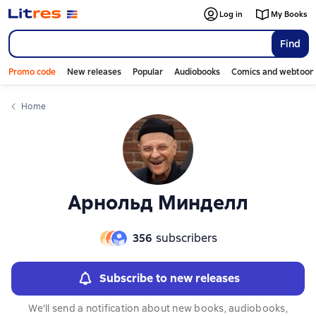
Слайдер с книгами
Log in
My Books
Find
Promo code
New releases
Popular
Audiobooks
Comics and webtoon
Home
Арнольд Минделл
356
subscribers
Subscribe to new releases
We'll send a notification about new books, audiobooks,