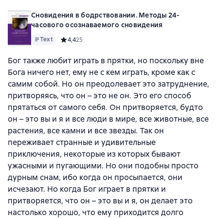
Сновидения в бодрствовании. Методы 24-
часового осознаваемого сновидения
Text
Средний рейтинг 4,4 на основе 25 оценок
4,4
25
Бог также любит играть в прятки, но поскольку вне
Бога ничего нет, ему не с кем играть, кроме как с
самим собой. Но он преодолевает это затруднение,
притворяясь, что он – это не он. Это его способ
прятаться от самого себя. Он притворяется, будто
он – это вы и я и все люди в мире, все животные, все
растения, все камни и все звезды. Так он
переживает странные и удивительные
приключения, некоторые из которых бывают
ужасными и пугающими. Но они подобны просто
дурным снам, ибо когда он просыпается, они
исчезают. Но когда Бог играет в прятки и
притворяется, что он – это вы и я, он делает это
настолько хорошо, что ему приходится долго