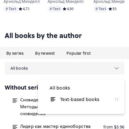
Арнольд Минделл
Арнольд Минделл
Арнольд Миндел
Text
Text
Text
Text
Средний рейтинг 4,7 на основе 3 оценок
4,7
3
Text
Средний рейтинг 4,9 на основе 8 оцен
4,9
8
Text
Средний рей
5
8
All books by the author
By series
By newest
Popular first
All books
Without series
All books
Text-based books
11
Сновидения в бодрствовании.
from $6.33
Методы 24-часового осознаваемого
сновидения
Лидер как мастер единоборства
from $3.96