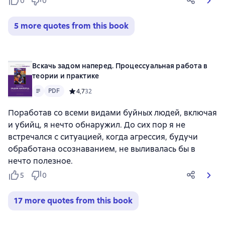
0
0
5 more quotes from this book
Вскачь задом наперед. Процессуальная работа в
теории и практике
Text
PDF
PDF
Средний рейтинг 4,7 на основе 32 оценок
4,7
32
Поработав со всеми видами буйных людей, включая
и убийц, я нечто обнаружил. До сих пор я не
встречался с ситуацией, когда агрессия, будучи
обработана осознаванием, не выливалась бы в
нечто полезное.
5
0
17 more quotes from this book