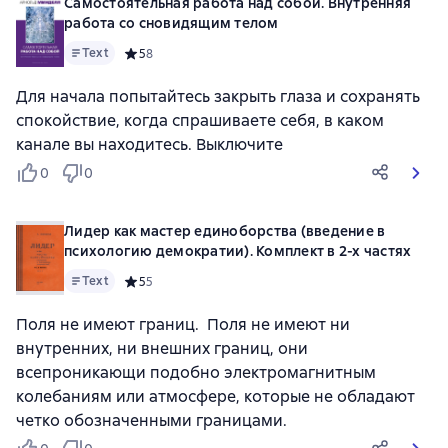
Самостоятельная работа над собой. Внутренняя
работа со сновидящим телом
Text
Средний рейтинг 5 на основе 8 оценок
5
8
Для начала попытайтесь закрыть глаза и сохранять
спокойствие, когда спрашиваете себя, в каком
канале вы находитесь. Выключите
0
0
Лидер как мастер единоборства (введение в
психологию демократии). Комплект в 2-х частях
Text
Средний рейтинг 5 на основе 5 оценок
5
5
Поля не имеют границ. Поля не имеют ни
внутренних, ни внешних границ, они
всепроникающи подобно электромагнитным
колебаниям или атмосфере, которые не обладают
четко обозначенными границами.