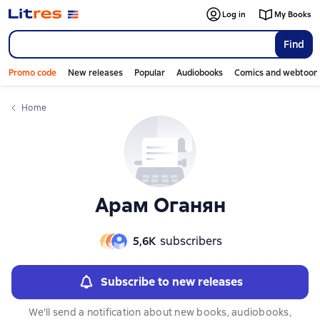
Слайдер с книгами
Слайдер с книгами
Log in
My Books
Find
Promo code
New releases
Popular
Audiobooks
Comics and webtoon
Home
Арам Оганян
5,6К
subscribers
Subscribe to new releases
We'll send a notification about new books, audiobooks,