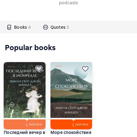
podcasts
Books
4
Quotes
5
Popular books
Последний вечер в Монреале
Море спокойствия