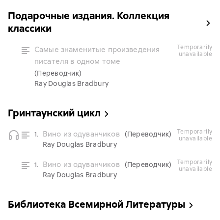
Подарочные издания. Коллекция
классики
temporarily
Самые знаменитые произведения
unavailable
писателя в одном томе
(Переводчик)
Ray Douglas Bradbury
Гринтаунский цикл
temporarily
Вино из одуванчиков
(Переводчик)
1.
unavailable
Ray Douglas Bradbury
temporarily
Вино из одуванчиков
(Переводчик)
1.
unavailable
Ray Douglas Bradbury
Библиотека Всемирной Литературы