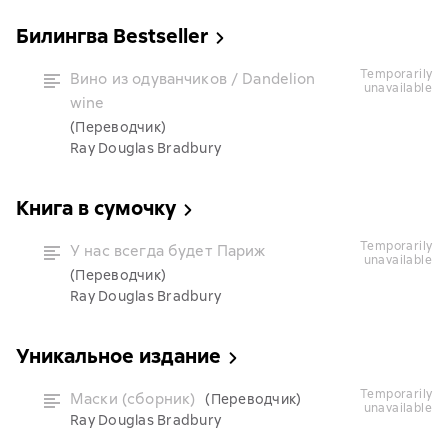
Билингва Bestseller
temporarily
Вино из одуванчиков / Dandelion
unavailable
wine
(Переводчик)
Ray Douglas Bradbury
Книга в сумочку
temporarily
У нас всегда будет Париж
unavailable
(Переводчик)
Ray Douglas Bradbury
Уникальное издание
temporarily
Маски (сборник)
(Переводчик)
unavailable
Ray Douglas Bradbury