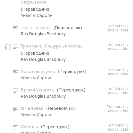
открытками
(Переводчик)
Уильям Сароян
temporarily
Тот, кто ждет
(Переводчик)
unavailable
Ray Douglas Bradbury
temporarily
Гринтаун. Мишурный город
unavailable
(Переводчик)
Ray Douglas Bradbury
temporarily
Холодный день
(Переводчик)
unavailable
Уильям Сароян
temporarily
Время уходить
(Переводчик)
unavailable
Ray Douglas Bradbury
temporarily
И человек
(Переводчик)
unavailable
Уильям Сароян
temporarily
Любовь
(Переводчик)
unavailable