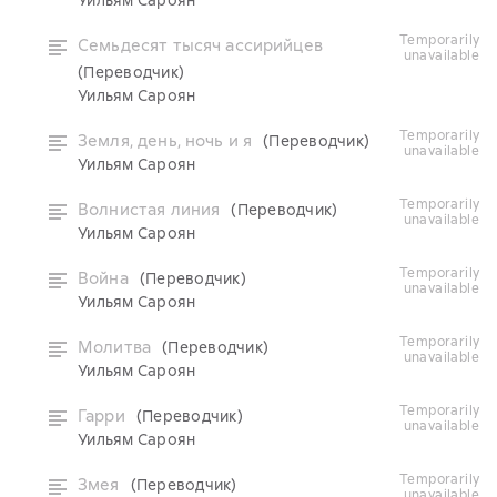
Уильям Сароян
temporarily
Семьдесят тысяч ассирийцев
unavailable
(Переводчик)
Уильям Сароян
temporarily
Земля, день, ночь и я
(Переводчик)
unavailable
Уильям Сароян
temporarily
Волнистая линия
(Переводчик)
unavailable
Уильям Сароян
temporarily
Война
(Переводчик)
unavailable
Уильям Сароян
temporarily
Молитва
(Переводчик)
unavailable
Уильям Сароян
temporarily
Гарри
(Переводчик)
unavailable
Уильям Сароян
temporarily
Змея
(Переводчик)
unavailable