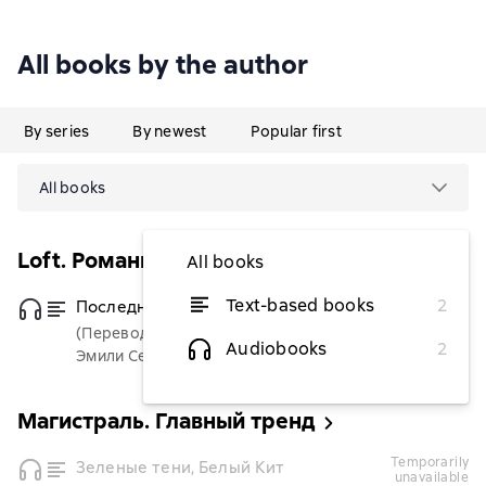
All books by the author
By series
By newest
Popular first
All books
Loft. Романы Эмили Сент-Джон Мандел
All books
Text-based books
2
Последний вечер в Монреале
from $5.42
(Переводчик)
Audiobooks
2
Эмили Сент-Джон Мандел
Магистраль. Главный тренд
temporarily
Зеленые тени, Белый Кит
unavailable