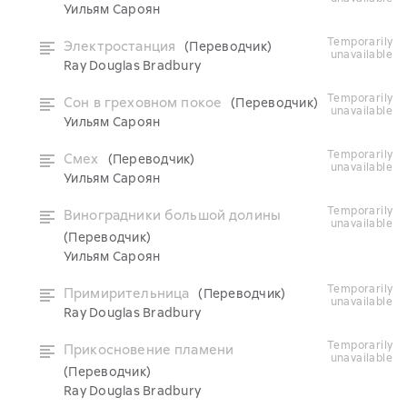
Уильям Сароян
temporarily
Электростанция
(Переводчик)
unavailable
Ray Douglas Bradbury
temporarily
Сон в греховном покое
(Переводчик)
unavailable
Уильям Сароян
temporarily
Смех
(Переводчик)
unavailable
Уильям Сароян
temporarily
Виноградники большой долины
unavailable
(Переводчик)
Уильям Сароян
temporarily
Примирительница
(Переводчик)
unavailable
Ray Douglas Bradbury
temporarily
Прикосновение пламени
unavailable
(Переводчик)
Ray Douglas Bradbury