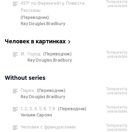
temporarily
451° по Фаренгейту. Повести.
unavailable
Рассказы
(Переводчик)
Ray Douglas Bradbury
Человек в картинках
temporarily
Город
(Переводчик)
17.
unavailable
Ray Douglas Bradbury
Without series
temporarily
Парик
(Переводчик)
unavailable
Ray Douglas Bradbury
temporarily
1, 2, 3, 4, 5, 6, 7, 8
(Переводчик)
unavailable
Уильям Сароян
temporarily
Человек с французскими
unavailable