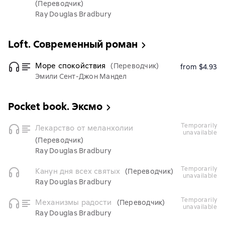
(Переводчик)
Ray Douglas Bradbury
Loft. Современный роман
Море спокойствия
(Переводчик)
from $4.93
Эмили Сент-Джон Мандел
Pocket book. Эксмо
temporarily
Лекарство от меланхолии
unavailable
(Переводчик)
Ray Douglas Bradbury
temporarily
Канун дня всех святых
(Переводчик)
unavailable
Ray Douglas Bradbury
temporarily
Механизмы радости
(Переводчик)
unavailable
Ray Douglas Bradbury