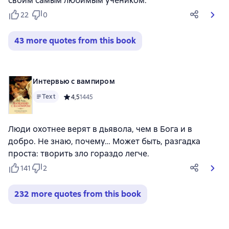
своим самым любимым учеником.
22
0
43 more quotes from this book
Интервью с вампиром
Text
Средний рейтинг 4,5 на основе 1445 оценок
4,5
1445
Люди охотнее верят в дьявола, чем в Бога и в
добро. Не знаю, почему… Может быть, разгадка
проста: творить зло гораздо легче.
141
2
232 more quotes from this book