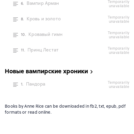
temporarily
Вампир Арман
6.
unavailable
temporarily
Кровь и золото
8.
unavailable
temporarily
Кровавый гимн
10.
unavailable
temporarily
Принц Лестат
11.
unavailable
Новые вампирские хроники
temporarily
Пандора
1.
unavailable
Books by Anne Rice can be downloaded in fb2, txt, epub, pdf
formats or read online.