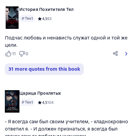
История Похитителя Тел
Text
Средний рейтинг 4,5 на основе 63 оценок
4,5
63
Подчас любовь и ненависть служат одной и той же
цели.
11
0
31 more quotes from this book
Царица Проклятых
Text
Средний рейтинг 4,5 на основе 104 оценок
4,5
104
- Я всегда сам был своим учителем, - хладнокровно
ответил я. - И должен признаться, я всегда был