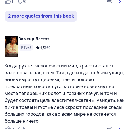
1
0
2 more quotes from this book
Вампир Лестат
Text
Средний рейтинг 4,5 на основе 160 оценок
4,5
160
Когда рухнет человеческий мир, красота станет
властвовать над всем. Там, где когда-то были улицы,
вновь вырастут деревья, цветы покроют
прекрасным ковром луга, которые возникнут на
месте теперешних болот и грязных лачуг. В том и
будет состоять цель властителя-сатаны: увидеть, как
дикие травы и густые леса скроют последние следы
больших городов, как во всем мире не останется
больше ничего.