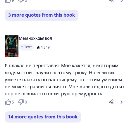
9
0
3 more quotes from this book
Мемнох-дьявол
Text
Средний рейтинг 4,3 на основе 49 оценок
4,3
49
Я плакал не переставая. Мне кажется, некоторым
людям стоит научится этому трюку. Но если вы
умеете плакать по настоящему, то с этим умением
не может сравнится ничто. Мне жаль тех, кто до сих
пор не освоил это нехитрую премудрость
5
0
14 more quotes from this book