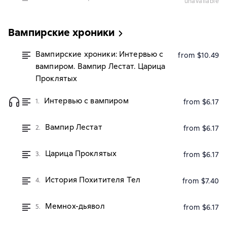
unavailable
Вампирские хроники
Вампирские хроники: Интервью с
from $10.49
вампиром. Вампир Лестат. Царица
Проклятых
Интервью с вампиром
1.
from $6.17
Вампир Лестат
2.
from $6.17
Царица Проклятых
3.
from $6.17
История Похитителя Тел
4.
from $7.40
Мемнох-дьявол
5.
from $6.17