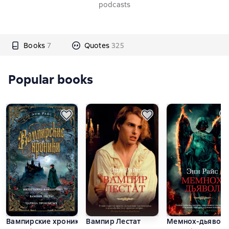
podcasts
Books
7
Quotes
325
Popular books
Вампирские хроники: Интервью с вампиром. Вампир Лестат
Вампир Лестат
Мемнох-дьявол