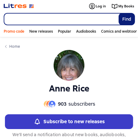
Слайдер с книгами
Слайдер с книгами
Log in
My Books
Find
Promo code
New releases
Popular
Audiobooks
Comics and webtoon
Home
Anne Rice
903
subscribers
Subscribe to new releases
We'll send a notification about new books, audiobooks,