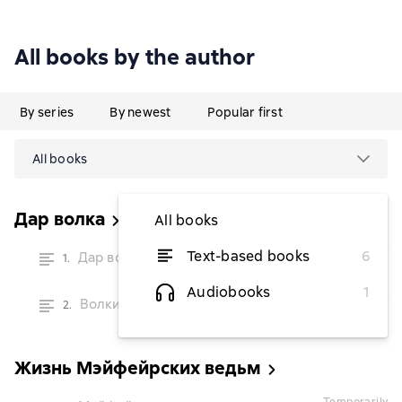
All books by the author
By series
By newest
Popular first
All books
Дар волка
All books
temporarily
Text-based books
6
Дар волка
1.
unavailable
Audiobooks
1
temporarily
Волки на переломе зимы
2.
unavailable
Жизнь Мэйфейрских ведьм