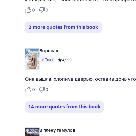
0
0
2 more quotes from this book
Вороная
Text
Средний рейтинг 4,9 на основе 99 оценок
4,9
99
Она вышла, хлопнув дверью, оставив дочь ут
0
0
14 more quotes from this book
В плену гамулов