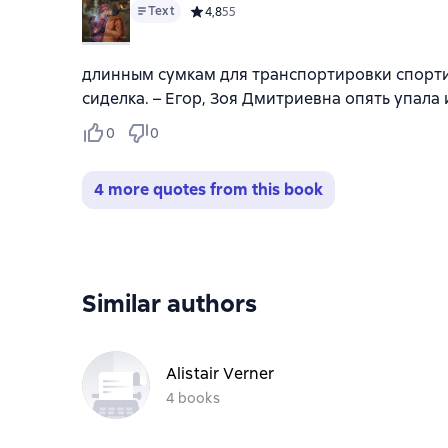
Text
Средний рейтинг 4,8 на основе 55 оценок
4,8
55
длинным сумкам для транспортировки спорти
сиделка. – Егор, Зоя Дмитриевна опять упала
0
0
4 more quotes from this book
Similar authors
Alistair Verner
4 books