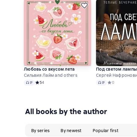
Любовь со вкусом лета
Под светом лампы:
Сильвия Лайм and others
Сергей Нафронови
Audio
Audio
Средний рейтинг 5 на основе 4 оценок
5
4
Средний рейтинг
0
All books by the author
By series
By newest
Popular first