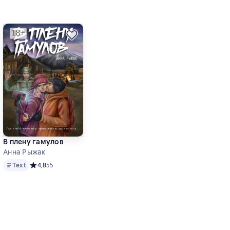
В плену гамулов
Анна Рыжак
Text
9 на основе 99 оценок
Text
Средний рейтинг 4,8 на основе 55 оценок
4,8
55