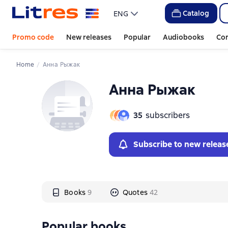
Слайдер с книгами
Слайдер с книгами
Catalog
ENG
Promo code
New releases
Popular
Audiobooks
Co
Home
Анна Рыжак
Анна Рыжак
35
subscribers
Subscribe to new releas
Books
9
Quotes
42
Popular books