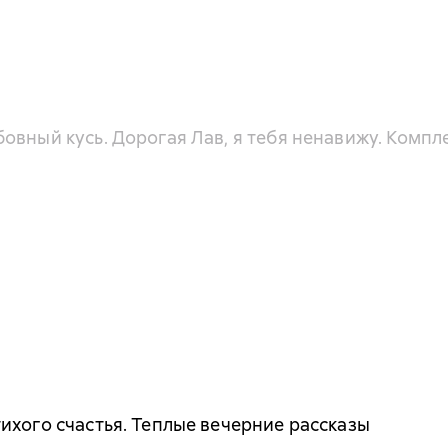
вный кусь. Дорогая Лав, я тебя ненавижу. Компле
ихого счастья. Теплые вечерние рассказы