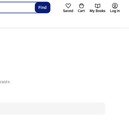
Find
Saved
Cart
My Books
Log in
casts