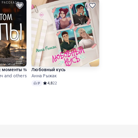
 моменты тихого счастья. Теплые вечерние рассказы
Любовный кусь
ч and others
Анна Рыжак
Audio
 0 на основе 0 оценок
Средний рейтинг 4,8 на основе 22 оценок
4,8
22