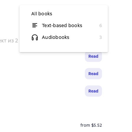
All books
Text-based books
6
from $4.04
Audiobooks
3
кт из 2 книг
temporarily unavailable
Read
Read
Read
from $5.52