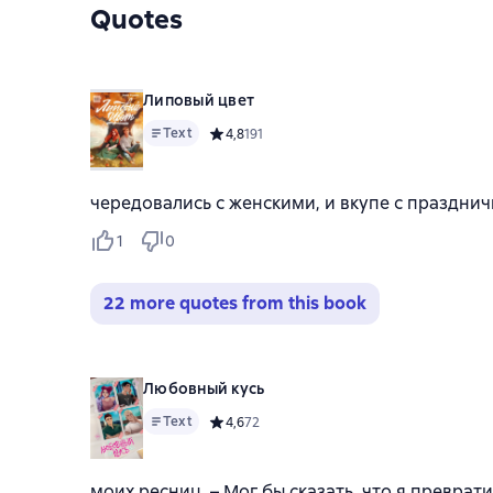
Quotes
Липовый цвет
Text
Средний рейтинг 4,8 на основе 191 оценок
4,8
191
чередовались с женскими, и вкупе с праздн
1
0
22 more quotes from this book
Любовный кусь
Text
Средний рейтинг 4,6 на основе 72 оценок
4,6
72
моих ресниц. – Мог бы сказать, что я преврат