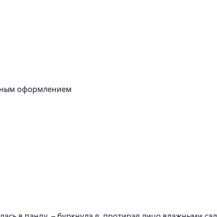
ичным оформлением
илась в панду, – буркнула я, протирая лицо влажными са