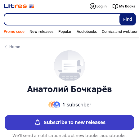
Слайдер с книгами
Слайдер с книгами
Log in
My Books
Find
Promo code
New releases
Popular
Audiobooks
Comics and webtoon
Home
Анатолий Бочкарёв
1
subscriber
Subscribe to new releases
We'll send a notification about new books, audiobooks,