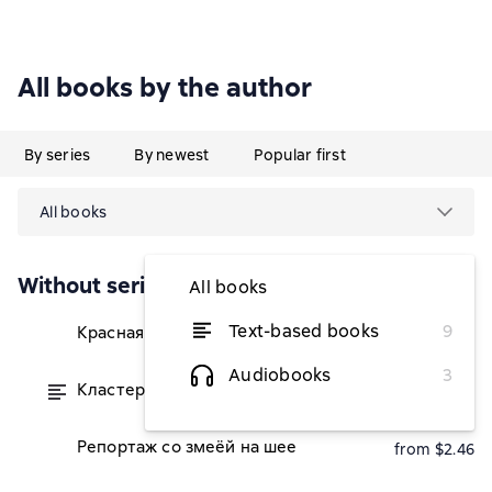
All books by the author
By series
By newest
Popular first
All books
Without series
All books
Text-based books
9
Красная нитка
from $2.46
Audiobooks
3
Кластер-3
from $2.46
Репортаж со змеёй на шее
from $2.46