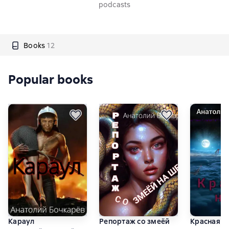
podcasts
Books
12
Popular books
Караул
Репортаж со змеёй
Красная н