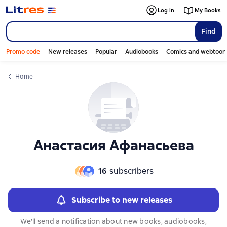
Слайдер с книгами
Слайдер с книгами
Log in
My Books
Find
Promo code
New releases
Popular
Audiobooks
Comics and webtoon
Home
Анастасия Афанасьева
16
subscribers
Subscribe to new releases
We'll send a notification about new books, audiobooks,