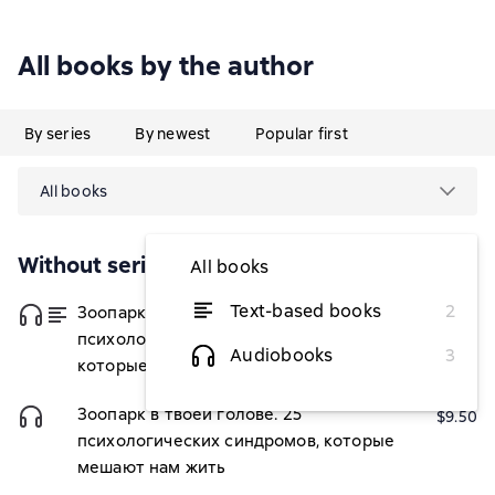
All books by the author
By series
By newest
Popular first
All books
Without series
All books
Text-based books
2
Зоопарк в твоей голове. 25
from $8.76
психологических синдромов,
Audiobooks
3
которые мешают нам жить
Зоопарк в твоей голове. 25
$9.50
психологических синдромов, которые
мешают нам жить