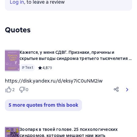
Log in
, to leave a review
Quotes
Кажется, у меня СДВГ. Признаки, причины и
скрытые выгоды синдрома третьего тысячелетия у
взрослых
Text
Средний рейтинг 4,8 на основе 79 оценок
4,8
79
https://disk.yandex.ru/d/eksy7iC0uNM2iw
2
0
5 more quotes from this book
Зоопарк в твоей голове. 25 психологических
синдромов, которые мешают нам жить