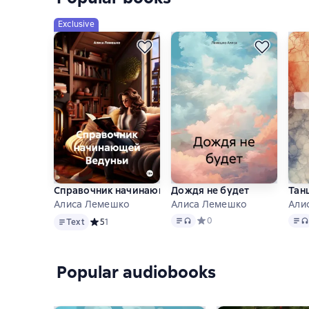
Exclusive
Справочник начинающей Ведуньи
Дождя не будет
Тан
Алиса Лемешко
Алиса Лемешко
Али
Text
Text
, audio format available
Text
Средний рейтинг 0 на осно
0
Text
Средний рейтинг 5 на основе 1 оценок
5
1
Popular audiobooks