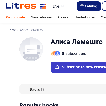
Слайдер с книгами
Слайдер с книгами
Catalog
ENG
Promo code
New releases
Popular
Audiobooks
Co
Home
Алиса Лемешко
Алиса Лемешко
5
subscribers
Subscribe to new releas
Books
19
Popular books