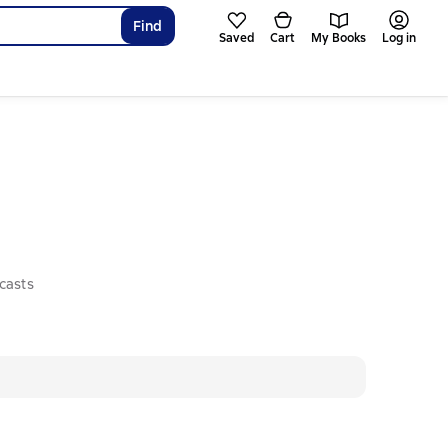
Find
Saved
Cart
My Books
Log in
casts