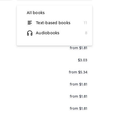
All books
Text-based books
11
from $4.25
Audiobooks
8
from $1.81
from $1.81
$3.03
from $5.34
from $1.81
from $1.81
from $1.81