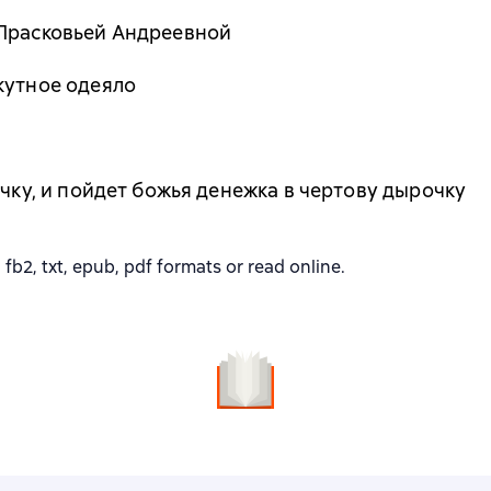
 Прасковьей Андреевной
кутное одеяло
очку, и пойдет божья денежка в чертову дырочку
2, txt, epub, pdf formats or read online.