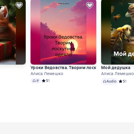
Уроки Ведовства. Творим лоскутное одеяло
Мой дедушка
Алиса Лемешко
Алиса Лемешк
Audio
Audio
Средний рейтинг 5 на основе 1 оценок
5
1
инг 5 на основе 1 оценок
Audio
Средний 
5
1