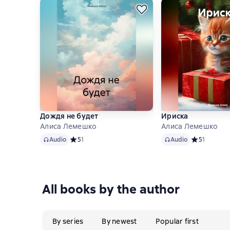
Дождя не будет
Ириска
Алиса Лемешко
Алиса Лемешко
Audio
Audio
Audio
Средний рейтинг 5 на основе 1 оценок
5
1
Audio
Средний рейт
5
1
All books by the author
By series
By newest
Popular first