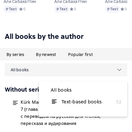
Али Сабахаттин
Али Сабахаттин
Али Сабахат
Text
Text
Text
Text
Средний рейтинг 0 на основе 0 оценок
0
Text
Средний рейтинг 0 на основе 0 оц
0
Text
Средни
0
All books by the author
By series
By newest
Popular first
All books
Without series
All books
Text-based books
52
Kürk Mantolu Madonna. Часть
from $1.40
7 (глава 2). Роман на турецком языке
с переводом на русский для чтения,
пересказа и аудирования