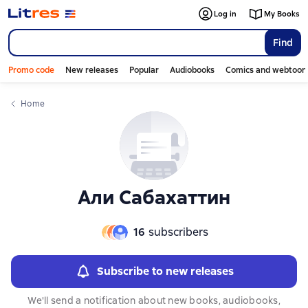
Слайдер с книгами
Log in
My Books
Find
Promo code
New releases
Popular
Audiobooks
Comics and webtoon
Home
Али Сабахаттин
16
subscribers
Subscribe to new releases
We'll send a notification about new books, audiobooks,