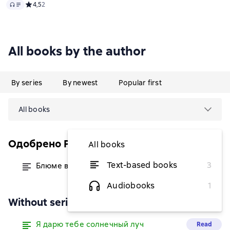
Audio
Средний рейтинг 4,5 на основе 2 оценок
4,5
2
All books by the author
By series
By newest
Popular first
All books
Одобрено Рунетом
All books
Text-based books
3
Блюме в опасности
from $4.29
Audiobooks
1
Without series
Я дарю тебе солнечный луч
Read