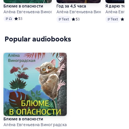
Блюме в опасности
Год за 4,5 часа
Я дарю теб
Алёна Евгеньевна Виноградская
Алёна Евгеньевна Виноградская
Алёна Евге
Text
, audio format available
Text
Text
Средний рейтинг 5 на основе 3 оценок
5
3
Text
Средний рейтинг 5 на основе 3 о
5
3
Text
Сред
5
1
Popular audiobooks
Блюме в опасности
Алёна Евгеньевна Виноградская