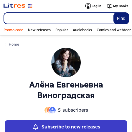
Слайдер с книгами
Слайдер с книгами
Log in
My Books
Find
Promo code
New releases
Popular
Audiobooks
Comics and webtoon
Home
Алёна Евгеньевна
Виноградская
5
subscribers
Subscribe to new releases