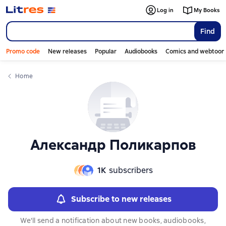
Слайдер с книгами
Log in
My Books
Find
Promo code
New releases
Popular
Audiobooks
Comics and webtoon
Home
Александр Поликарпов
1К
subscribers
Subscribe to new releases
We'll send a notification about new books, audiobooks,