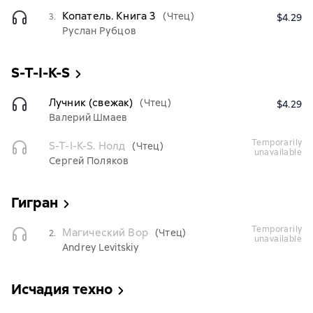
Копатель. Книга 3
(Чтец)
3.
$4.29
Руслан Рубцов
S-T-I-K-S
Лучник (свежак)
(Чтец)
$4.29
Валерий Шмаев
temporarily
S-T-I-K-S. Нолд
(Чтец)
unavailable
Сергей Поляков
Гигран
temporarily
Магический Вор
(Чтец)
2.
unavailable
Andrey Levitskiy
Исчадия техно