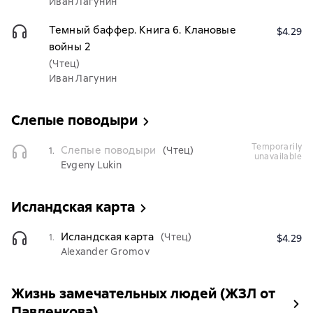
Иван Лагунин
Темный баффер. Книга 6. Клановые
$4.29
войны 2
(Чтец)
Иван Лагунин
Слепые поводыри
temporarily
Слепые поводыри
(Чтец)
1.
unavailable
Evgeny Lukin
Исландская карта
Исландская карта
(Чтец)
1.
$4.29
Alexander Gromov
Жизнь замечательных людей (ЖЗЛ от
Павленкова)