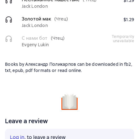
$1.29
Jack London
Золотой мак
(Чтец)
$1.29
Jack London
temporarily
С нами бот
(Чтец)
unavailable
Evgeny Lukin
Books by Александр Поликарпов can be downloaded in fb2,
txt, epub, pdf formats or read online.
Leave a review
Log in
, to leave a review