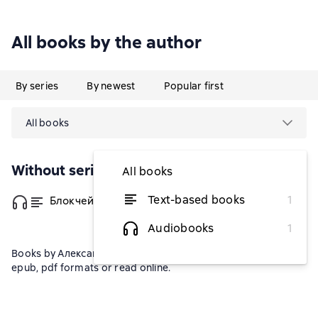
All books by the author
By series
By newest
Popular first
All books
Without series
All books
Text-based books
1
Блокчейн
from $6.13
Audiobooks
1
Books by Александр Цихилов can be downloaded in fb2, txt,
epub, pdf formats or read online.