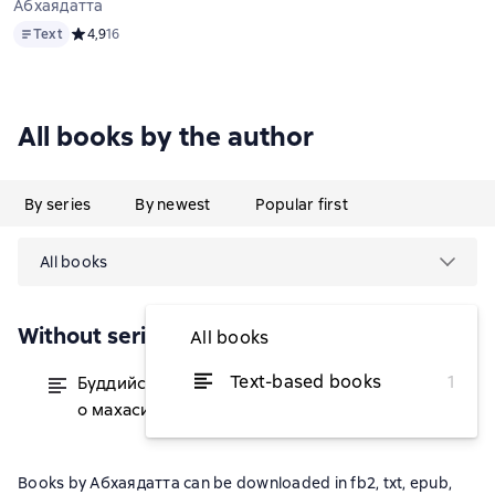
Абхаядатта
Text
Text
Средний рейтинг 4,9 на основе 16 оценок
4,9
16
All books by the author
By series
By newest
Popular first
All books
Without series
All books
Text-based books
1
Буддийские мастера-маги. Легенды
from $6.07
о махасиддхах
Books by Абхаядатта can be downloaded in fb2, txt, epub,