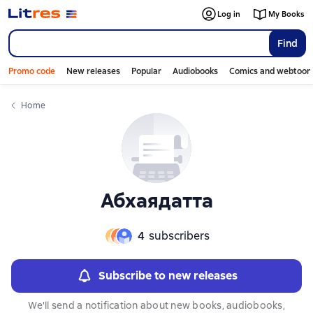
Слайдер с книгами
Log in
My Books
Find
Promo code
New releases
Popular
Audiobooks
Comics and webtoon
Home
Абхаядатта
4
subscribers
Subscribe to new releases
We'll send a notification about new books, audiobooks,