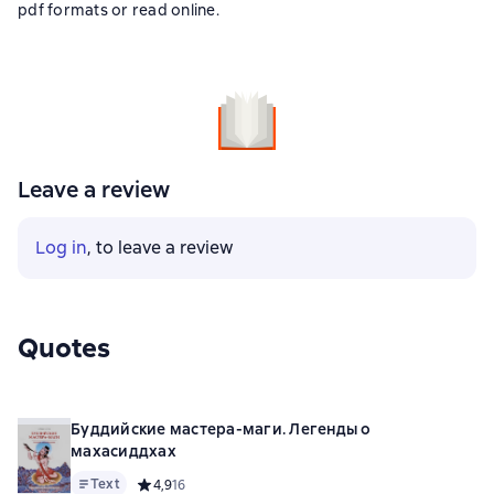
pdf formats or read online.
Leave a review
Log in
, to leave a review
Quotes
Буддийские мастера-маги. Легенды о
махасиддхах
Text
Средний рейтинг 4,9 на основе 16 оценок
4,9
16