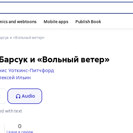
mics and webtoons
Mobile apps
Publish Book
Барсук и «Вольный ветер»
Барсук и «Вольный ветер»
нис Уоткинс-Питчфорд
лексей Ильин
t
Audio
d with text
0
Leave a review