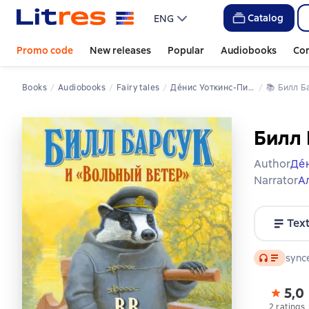
Catalog
ENG
Promo code
New releases
Popular
Audiobooks
Co
Books
Audiobooks
Fairy tales
Дéнис Уоткинс-Питчфорд
📚 
Билл 
Билл 
Author
Дé
Narrator
А
Tex
Audio
synce
5,0
2 ratings