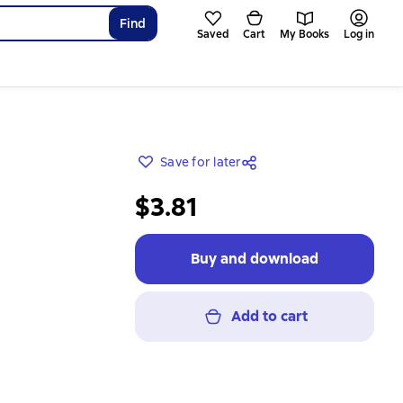
Find
Saved
Cart
My Books
Log in
Save for later
$3.81
Buy and download
Add to cart