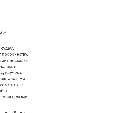
а и
 судьбу,
у пророчеству,
дарит дядюшке
налам, и
 сундучок с
каштанов. Но
епых котов-
абят
ачения целыми
ллера «Вверх