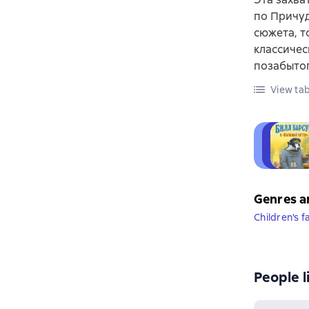
по Причу
сюжета, т
классичес
позабытог
View tab
Genres a
Children's f
People l