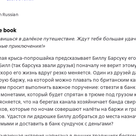
n Russian
e book
вишься в далёкое путешествие. Ждут тебя большая удач
ные приключения!»
пая крыса-попрошайка предсказывает Биллу Барсуку его
илл (так барсука звали друзья) поначалу не верит этом
скоро его жизнь вдруг резко меняется. Один из друзей 
рую баржу, на которой можно плавать по британским ка
тем просит выполнить важное поручение: отвезти в банк
монетами, который будет спрятан в трюме под грузом 
ясняется, что на берегах канала хозяйничает банда свир
ов, которые по ночам совершают налёты на баржи и гр
в. Удастся ли дядюшке Биллу добраться до места назн
мыми и доставить в банк сундучок с деньгами?
тывающая история написана в лучших традициях бестсе