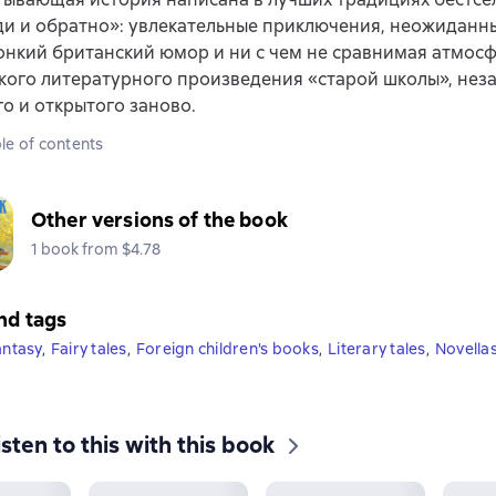
ди и обратно»: увлекательные приключения, неожиданн
онкий британский юмор и ни с чем не сравнимая атмос
кого литературного произведения «старой школы», нез
о и открытого заново.
le of contents
Other versions of the book
1 book from $4.78
nd tags
antasy
,
Fairy tales
,
Foreign children's books
,
Literary tales
,
Novella
isten to this with this book