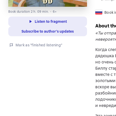
Book duration 2 h. 09 min.
6+
Book i
Listen to fragment
About th
Subscribe to author’s updates
«Ты отпра
невероят
Mark as "finished listening"
Когда сле
дядюшка Б
но очень 
Биллу ста
вместе с 
золотыми 
вскоре вы
разбойник
лодочнико
и невреди
Эта захва