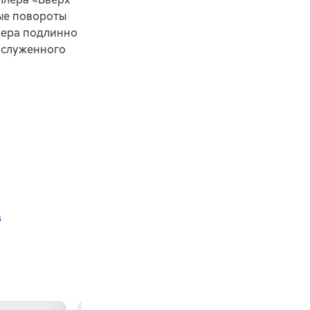
ые повороты
фера подлинно
аслуженного
s