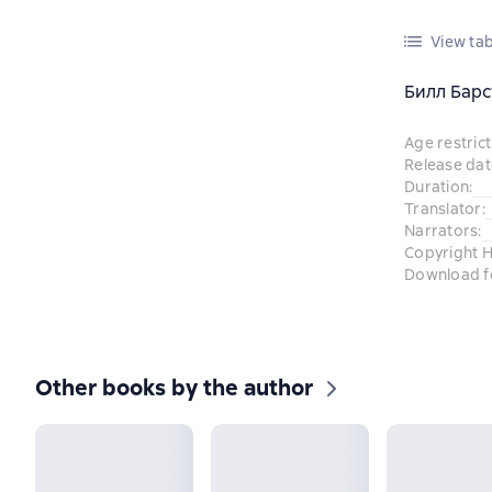
View tab
Билл Барс
Age restrict
Release dat
Duration
:
Translator
:
Narrators
:
Copyright H
Download f
Other books by the author