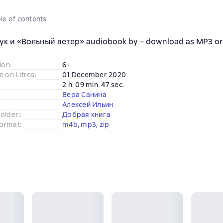
le of contents
ук и «Вольный ветер» audiobook by – download as MP3 or l
ion
:
6+
e on Litres
:
01 December 2020
2 h. 09 min. 47 sec.
Вера Санина
Алексей Ильин
older:
:
Добрая книга
ormat
:
m4b
, 
mp3
, 
zip