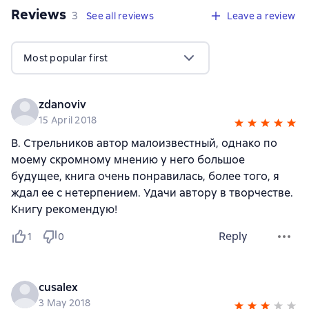
Reviews
,
3 reviews
3
See all reviews
Leave a review
Most popular first
zdanoviv
15 April 2018
В. Стрельников автор малоизвестный, однако по
моему скромному мнению у него большое
будущее, книга очень понравилась, более того, я
ждал ее с нетерпением. Удачи автору в творчестве.
Книгу рекомендую!
Reply
1
0
cusalex
3 May 2018