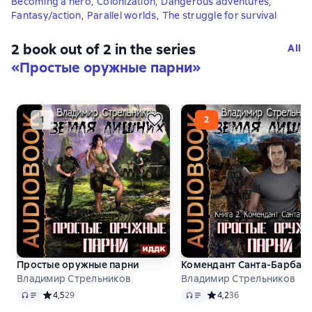
Becoming a hero
,
Colonization
,
Dangerous adventures
,
Fantasy/action
,
Parallel worlds
,
The struggle for survival
2 book out of 2 in the series
All
«Простые оружные парни»
Простые оружные парни
Комендант Санта-Барбар
Владимир Стрельников
Владимир Стрельников
Audio
Audio
Средний рейтинг 4,5 на основе 29 оценок
4,5
29
Средний рейтинг 4,2 на 
4,2
36