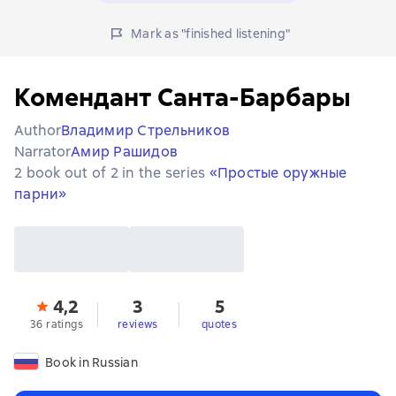
Mark as "finished listening"
Комендант Санта-Барбары
Author
Владимир Стрельников
Narrator
Амир Рашидов
2 book out of 2 in the series
«Простые оружные
парни»
4,2
3
5
36 ratings
reviews
quotes
Book in Russian