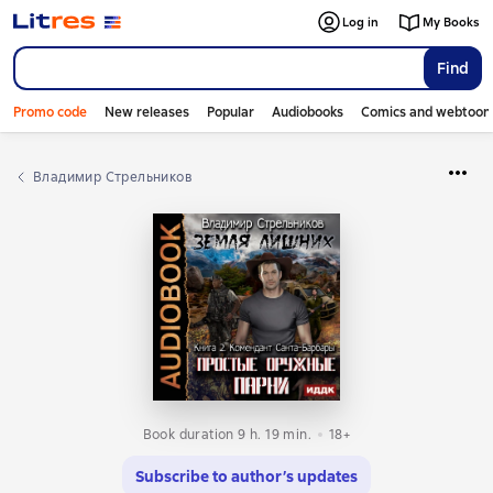
Log in
My Books
Find
Promo code
New releases
Popular
Audiobooks
Comics and webtoon
Владимир Стрельников
Book duration 9 h. 19 min.
18+
Subscribe to author’s updates