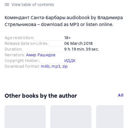
View table of contents
Комендант Санта-Барбары audiobook by Владимира
Стрельникова – download as MP3 or listen online.
Age restriction
:
18+
Release date on Litres
:
06 March 2018
Duration
:
9 h. 19 min. 39 sec.
Narrators
:
Амир Рашидов
Copyright Holder:
:
ИДДК
Download format
:
m4b
, 
mp3
, 
zip
Other books by the author
All