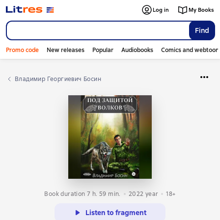
Log in
My Books
Find
Promo code
New releases
Popular
Audiobooks
Comics and webtoon
Владимир Георгиевич Босин
Book duration 7 h. 59 min.
2022
year
18+
Listen to fragment