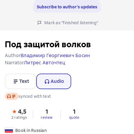
Subscribe to author’s updates
Mark as "finished listening"
Под защитой волков
Author
Владимир Георгиевич Босин
Narrator
Литрес Авточтец
Text
Audio
Audio
synced with text
4,5
1
1
2 ratings
review
quote
Book in Russian