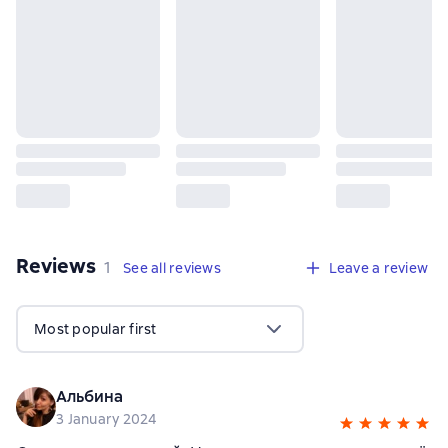
Reviews
,
1 review
1
See all reviews
Leave a review
Most popular first
Альбина
3 January 2024