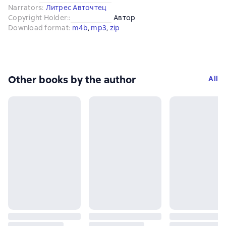
Narrators
:
Литрес Авточтец
Copyright Holder:
:
Автор
Download format
:
m4b
, 
mp3
, 
zip
Other books by the author
All