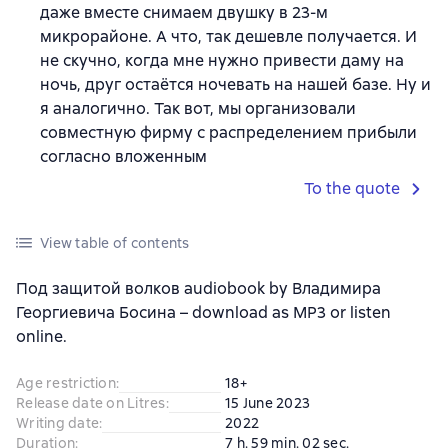
даже вместе снимаем двушку в 23-м
микрорайоне. А что, так дешевле получается. И
не скучно, когда мне нужно привести даму на
ночь, друг остаётся ночевать на нашей базе. Ну и
я аналогично. Так вот, мы организовали
совместную фирму с распределением прибыли
согласно вложенным
To the quote
View table of contents
Под защитой волков audiobook by Владимира
Георгиевича Босина – download as MP3 or listen
online.
Age restriction
:
18+
Release date on Litres
:
15 June 2023
Writing date
:
2022
Duration
:
7 h. 59 min. 02 sec.