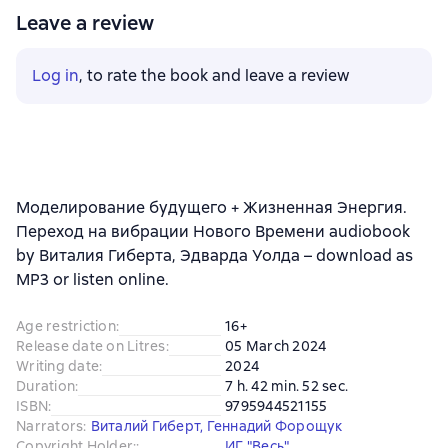
Leave a review
Log in
, to rate the book and leave a review
Моделирование будущего + Жизненная Энергия.
Переход на вибрации Нового Времени audiobook
by Виталия Гиберта, Эдварда Уолда – download as
MP3 or listen online.
Age restriction
:
16+
Release date on Litres
:
05 March 2024
Writing date
:
2024
Duration
:
7 h. 42 min. 52 sec.
ISBN
:
9795944521155
Narrators
:
Виталий Гиберт
,
Геннадий Форощук
Copyright Holder:
:
ИГ "Весь"