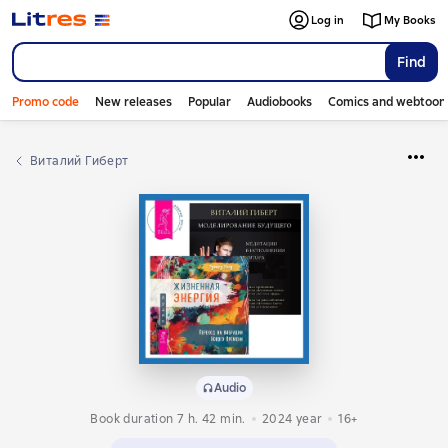
Log in
My Books
Find
Promo code
New releases
Popular
Audiobooks
Comics and webtoon
Виталий Гиберт
Audio
Book duration 7 h. 42 min.
2024
year
16+