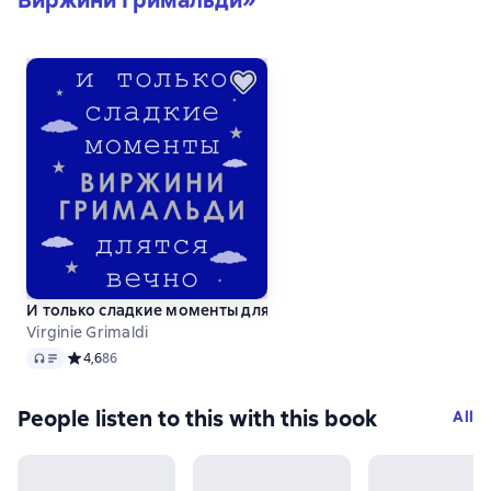
Виржини Гримальди
»
И только сладкие моменты длятся вечно
Virginie Grimaldi
Audio
Средний рейтинг 4,6 на основе 86 оценок
4,6
86
People listen to this with this book
All