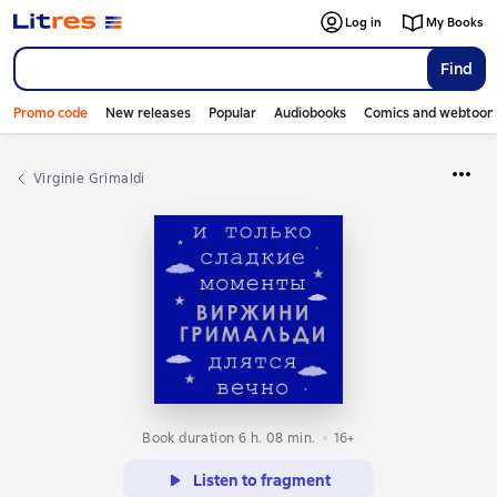
Log in
My Books
Find
Promo code
New releases
Popular
Audiobooks
Comics and webtoon
Virginie Grimaldi
Book duration 6 h. 08 min.
16+
Listen to fragment