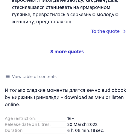
взрослеют. Никогда не забуду, как девчушка,
стеснявшаяся станцевать на ярмарочном
гулянье, превратилась в серьезную молодую
женщину, представляющ
To the quote
8 more quotes
View table of contents
И только сладкие моменты длятся вечно audiobook
by Виржинь Гримальди – download as MP3 or listen
online.
Age restriction
:
16+
Release date on Litres
:
30 March 2022
Duration
:
6 h. 08 min. 18 sec.