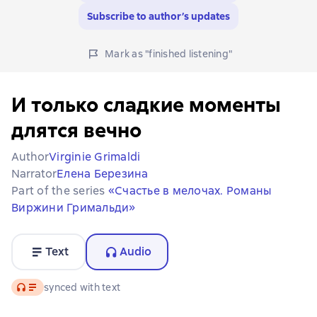
Subscribe to author’s updates
Mark as "finished listening"
И только сладкие моменты
длятся вечно
Author
Virginie Grimaldi
Narrator
Елена Березина
Part of the series
«Счастье в мелочах. Романы
Виржини Гримальди»
Text
Audio
Audio
synced with text