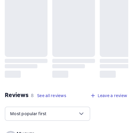
Reviews
,
8 reviews
8
See all reviews
Leave a review
Most popular first