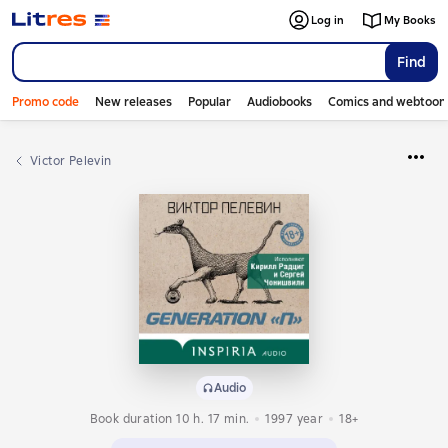
Log in
My Books
Find
Promo code
New releases
Popular
Audiobooks
Comics and webtoon
Victor Pelevin
Audio
Book duration 10 h. 17 min.
1997
year
18+