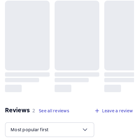
Reviews
,
2 reviews
2
See all reviews
Leave a review
Most popular first