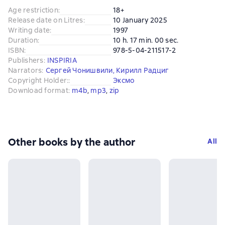
Age restriction
:
18+
Release date on Litres
:
10 January 2025
Writing date
:
1997
Duration
:
10 h. 17 min. 00 sec.
ISBN
:
978-5-04-211517-2
Publishers
:
INSPIRIA
Narrators
:
Сергей Чонишвили
,
Кирилл Радциг
Copyright Holder:
:
Эксмо
Download format
:
m4b
, 
mp3
, 
zip
Other books by the author
All