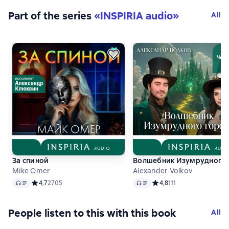
Part of the series
«
INSPIRIA audio
»
All
За спиной
Волшебник Изумрудного 
Mike Omer
Alexander Volkov
Audio
Audio
Средний рейтинг 4,7 на основе 2705 оценок
4,7
2705
Средний рейтинг 4,8 на о
4,8
111
People listen to this with this book
All