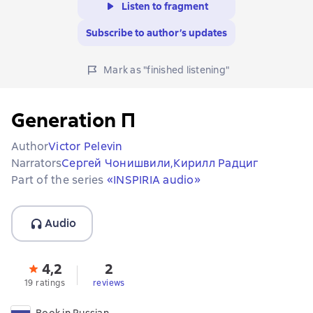
Listen to fragment
Subscribe to author’s updates
Mark as "finished listening"
Generation П
Author
Victor Pelevin
Narrators
Сергей Чонишвили,
Кирилл Радциг
Part of the series
«INSPIRIA audio»
Audio
4,2
2
19 ratings
reviews