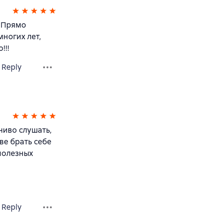
. Прямо
многих лет,
!!!
Reply
чиво слушать,
ве брать себе
полезных
Reply