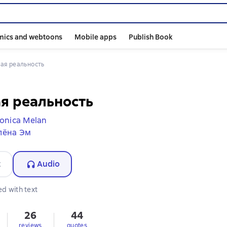
mics and webtoons
Mobile apps
Publish Book
кая реальность
я реальность
onica Melan
лёна Эм
t
Audio
d with text
26
44
s
reviews
quotes