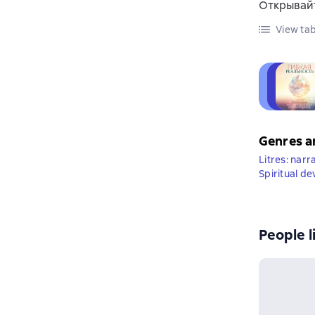
Открывайт
View tab
Genres a
Litres: narr
Spiritual d
People l