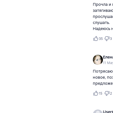
Прочла и 
затягивают
прослушав
слушать.
Надеюсь н
35
3
Елен
11 Ma
Потрясающ
новое, по
предложе
15
2
User