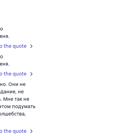
ко
еня.
o the quote
ко
еня.
o the quote
но. Они не
здание, не
. Мне так не
 этом подумать
олшебства,
o the quote