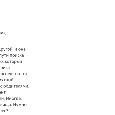
и», –
другой, и она
 пути поиска
го, который
книга
аспект на тот,
риятный
 с родителями.
ент
ти. Иногда,
овища. Нужно
нее?