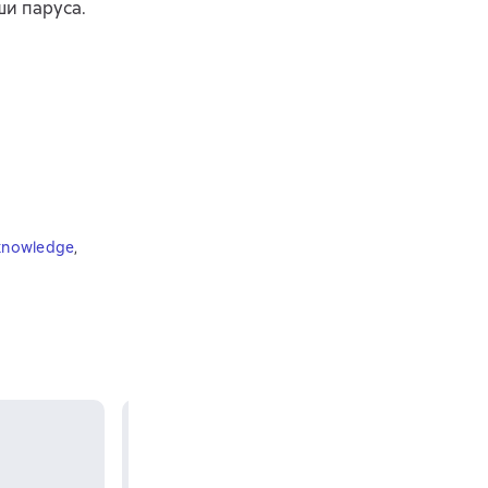
ши паруса.
-knowledge
,