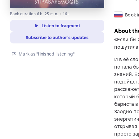
Book duration 6 h. 25 min.
16+
Book i
Listen to fragment
About th
Subscribe to author’s updates
«Если бы 
пошутила 
Mark as "finished listening"
И в её сл
попала бы
знаний. Е
подойдет,
расскажет
который б
бариста в
Заодно по
энергетич
открывая 
просто за