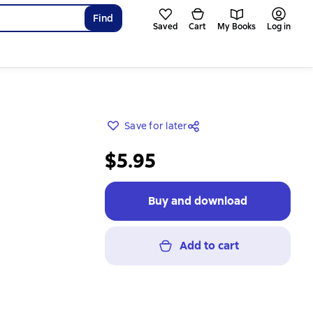
Find
Saved
Cart
My Books
Log in
Save for later
$5.95
Buy and download
Add to cart