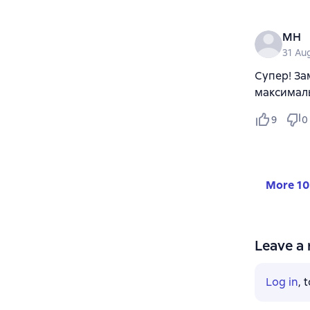
MH
31 Au
Супер! За
максималь
9
0
More 10
Leave a 
Log in
, 