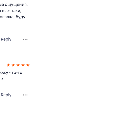
ные ощущения,
 все- таки,
оездка, буду
Reply
хожу что-то
же
Reply