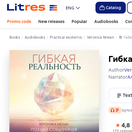
Catalog
ENG
Promo code
New releases
Popular
Audiobooks
Co
Books
Audiobooks
Practical esoterics
Veronica Melan
📚 
Гиб
Гибка
Author
Ver
Narrator
А
Tex
Audio
synce
4,8
173 rating