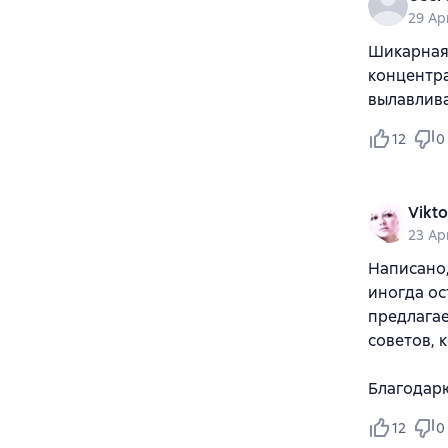
29 Ap
Шикарная 
концентра
вылавлива
12
0
Vikto
23 Ap
Написано,
иногда ос
предлагае
советов, 
Благодарю
12
0