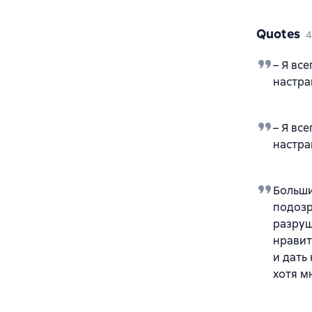
Quotes
4
– Я вс
настра
– Я вс
настра
Больши
подозр
разруш
нравит
и дать
хотя м