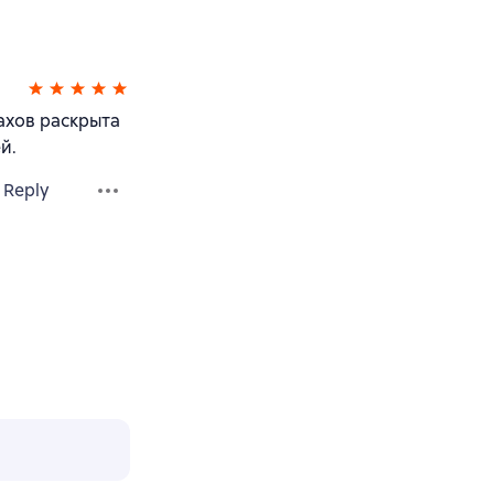
ахов раскрыта
й.
Reply