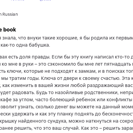
n Russian
e book
я знала, что внуки такие хорошие, я бы родила их первым
как-то одна бабушка.
овах есть доля правды. Если бы эту книгу написал кто-то 
 ко мне в руки – это сэкономило бы мне лет пятнадцать
сть ключи, которые не подходят к замкам, и в поисках то
 мы тратим годы. Ключа от двери к своему счастью. Эта 
, как изменить в вашей жизни любой раздражающий вас 
удет радовать. Будь то назойливые родственники, неп
 кафе за углом, часто болеющий ребенок или конфликты
зволит узнать, сколько денег вы можете на данный мом
ески удержать и как эту планку поднять до бесконечнос
крышку найденного сундука, можно наткнуться на сокр
ранее решить, что это ваш случай. Как это – решить зара