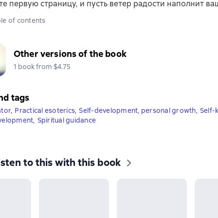
е первую страницу, и пусть ветер радости наполнит ва
le of contents
Other versions of the book
1 book from $4.75
nd tags
ator
,
Practical esoterics
,
Self-development, personal growth
,
Self
evelopment
,
Spiritual guidance
isten to this with this book