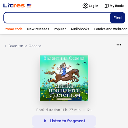
Log in
My Books
Find
Promo code
New releases
Popular
Audiobooks
Comics and webtoon
Валентина Осеева
Book duration 11 h. 27 min.
12+
Listen to fragment