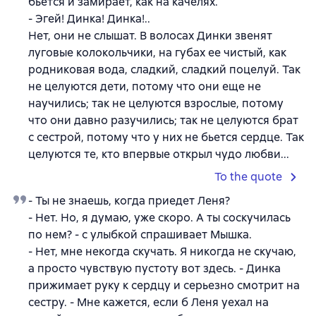
бьется и замирает, как на качелях.
- Эгей! Динка! Динка!..
Нет, они не слышат. В волосах Динки звенят
луговые колокольчики, на губах ее чистый, как
родниковая вода, сладкий, сладкий поцелуй. Так
не целуются дети, потому что они еще не
научились; так не целуются взрослые, потому
что они давно разучились; так не целуются брат
с сестрой, потому что у них не бьется сердце. Так
целуются те, кто впервые открыл чудо любви...
To the quote
- Ты не знаешь, когда приедет Леня?
- Нет. Но, я думаю, уже скоро. А ты соскучилась
по нем? - с улыбкой спрашивает Мышка.
- Нет, мне некогда скучать. Я никогда не скучаю,
а просто чувствую пустоту вот здесь. - Динка
прижимает руку к сердцу и серьезно смотрит на
сестру. - Мне кажется, если б Леня уехал на