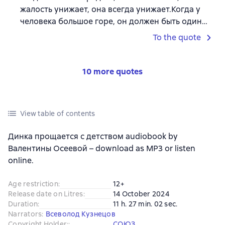
жалость унижает, она всегда унижает.Когда у
человека большое горе, он должен быть один…
To the quote
10 more quotes
View table of contents
Динка прощается с детством audiobook by
Валентины Осеевой – download as MP3 or listen
online.
Age restriction
:
12+
Release date on Litres
:
14 October 2024
Duration
:
11 h. 27 min. 02 sec.
Narrators
:
Всеволод Кузнецов
Copyright Holder:
:
СОЮЗ