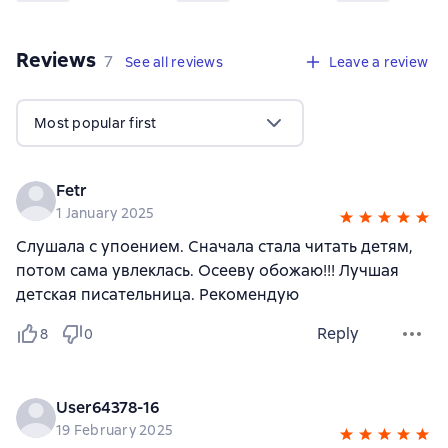
Reviews
,
7 reviews
7
See all reviews
Leave a review
Most popular first
Fetr
1 January 2025
Слушала с упоением. Сначала стала читать детям,
потом сама увлеклась. Осееву обожаю!!! Лучшая
детская писательница. Рекомендую
Reply
8
0
User64378-16
19 February 2025