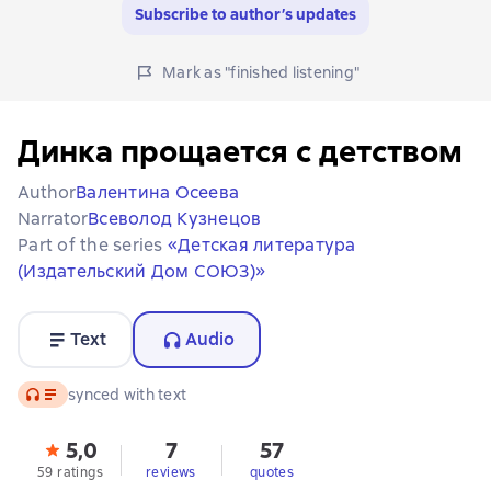
Subscribe to author’s updates
Mark as "finished listening"
Динка прощается с детством
Author
Валентина Осеева
Narrator
Всеволод Кузнецов
Part of the series
«Детская литература
(Издательский Дом СОЮЗ)»
Text
Audio
Audio
synced with text
5,0
7
57
59 ratings
reviews
quotes