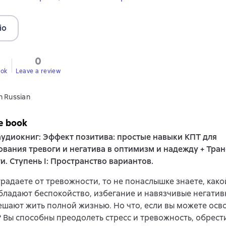
io
0
ook
Leave a review
n Russian
e book
удиокниг: Эффект позитива: простые навыки КПТ для
вания тревоги и негатива в оптимизм и надежду + Тра
и. Ступень I: Пространство вариантов.
традаете от тревожности, то не понаслышке знаете, как
бладают беспокойство, избегание и навязчивые негатив
ешают жить полной жизнью. Но что, если вы можете осв
? Вы способны преодолеть стресс и тревожность, обрест