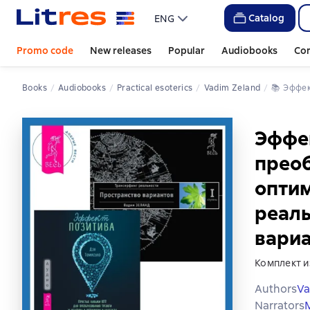
Catalog
ENG
Promo code
New releases
Popular
Audiobooks
Co
Books
Audiobooks
Practical esoterics
Vadim Zeland
📚 
Эффек
Эффек
преоб
оптим
реаль
вари
Комплект и
Authors
Va
Narrators