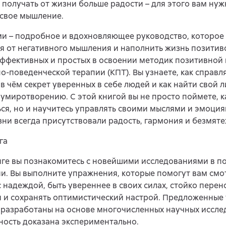
 получать от жизни больше радости – для этого вам ну
 свое мышление.
ми – подробное и вдохновляющее руководство, которое
я от негативного мышления и наполнить жизнь позитив
ффективных и простых в освоении методик позитивной 
о-поведенческой терапии (КПТ). Вы узнаете, как справля
 в чём секрет уверенных в себе людей и как найти свой л
 умиротворению. С этой книгой вы не просто поймете, к
ся, но и научитесь управлять своими мыслями и эмоция
ни всегда присутствовали радость, гармония и безмяте
га
иге вы познакомитесь с новейшими исследованиями в п
и. Вы выполните упражнения, которые помогут вам смо
 надеждой, быть увереннее в своих силах, стойко перен
 и сохранять оптимистический настрой. Предложенные 
разработаны на основе многочисленных научных исслед
ость доказана экспериментально.