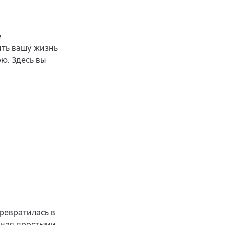
е
ить вашу жизнь
ю. Здесь вы
ревратилась в
нная простыми