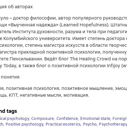
ия об авторах
уло – доктор философии, автор популярного руководст
и «Выученная надежда» (Learned Hopefulness). Штатн
тель Института духовности, разума и тела при педагог
е Колумбийского университета. Имеет степень доктора
сихологии, степень магистра искусств в области творче
агистра прикладной позитивной психологии, полученну
ете Пенсильвании. Ведёт блог The Healing Crowd на по
 Today, а также блог о позитивной психологии Infijoy (ww
 понятия
я, позитивная психология, позитивное мышление, эмоц
ь, КПТ, негативные мысли, мотивация.
nd tags
nical psychology
,
Composure
,
Confidence
,
Emotional state
,
Foreig
th
,
Positive psychology
,
Practical esoterics
,
Psycho
,
Psychotherap