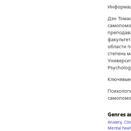
Информац
Дэн Томас
самопомощ
преподава
факультет
области п
степень м
Университ
Psychology
Ключевые
Психологи
самопомощ
Genres a
Anxiety
,
Cli
Mental heal