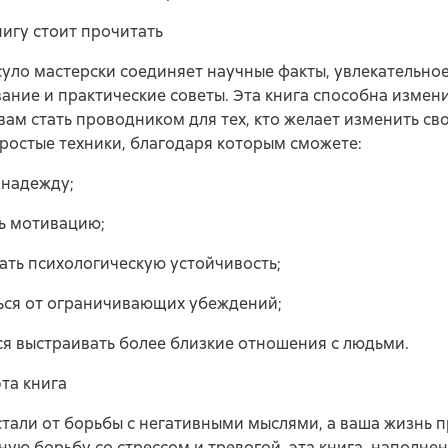
игу стоит прочитать
уло мастерски соединяет научные факты, увлекательно
ание и практические советы. Эта книга способна измен
вам стать проводником для тех, кто желает изменить сво
ростые техники, благодаря которым сможете:
 надежду;
ь мотивацию;
ать психологическую устойчивость;
ься от ограничивающих убеждений;
ся выстраивать более близкие отношения с людьми.
эта книга
стали от борьбы с негативными мыслями, а ваша жизнь п
ую борьбу со стрессом и тревогой, эта книга, наполне