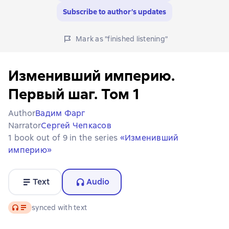
Subscribe to author’s updates
Mark as "finished listening"
Изменивший империю.
Первый шаг. Том 1
Author
Вадим Фарг
Narrator
Сергей Чепкасов
1 book out of 9 in the series
«Изменивший
империю»
Text
Audio
Audio
synced with text