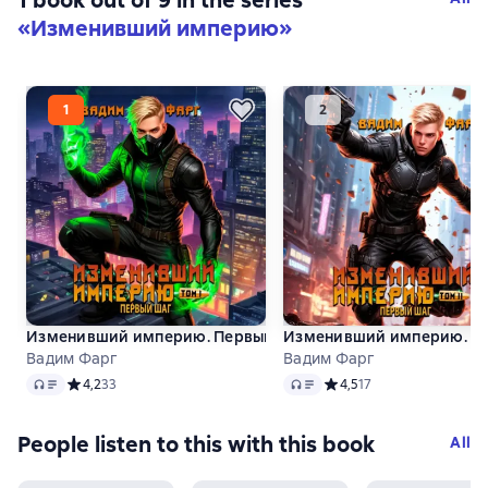
1 book out of 9 in the series
«Изменивший империю»
Изменивший империю. Первый шаг. Том 1
Изменивший империю. Пе
Вадим Фарг
Вадим Фарг
Audio
Audio
Средний рейтинг 4,2 на основе 33 оценок
4,2
33
Средний рейтинг 4,5 на о
4,5
17
People listen to this with this book
All