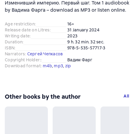
Изменивший империю. Первый шаг. Том 1 audiobook
by Вадима Фарга – download as MP3 or listen online.
Age restriction
:
16+
Release date on Litres
:
31 January 2024
Writing date
:
2023
Duration
:
9 h. 32 min. 32 sec.
ISBN
:
978-5-535-57717-3
Narrators
:
Сергей Чепкасов
Copyright Holder:
:
Вадим Фарг
Download format
:
m4b
, 
mp3
, 
zip
Other books by the author
All