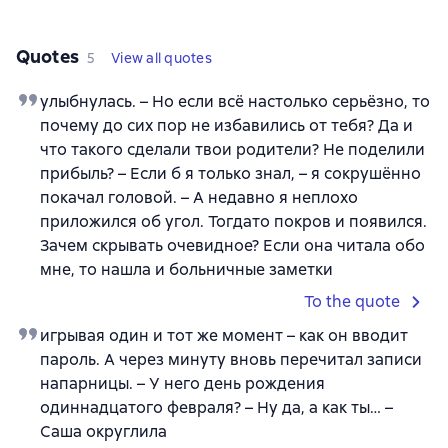
Quotes
5
View all quotes
улыбнулась. – Но если всё настолько серьёзно, то
почему до сих пор не избавились от тебя? Да и
что такого сделали твои родители? Не поделили
прибыль? – Если б я только знал, – я сокрушённо
покачал головой. – А недавно я неплохо
приложился об угол. Тогдато покров и появился.
Зачем скрывать очевидное? Если она читала обо
мне, то нашла и больничные заметки
To the quote
игрывая один и тот же момент – как он вводит
пароль. А через минуту вновь перечитал записи
напарницы. – У него день рождения
одиннадцатого февраля? – Ну да, а как ты… –
Саша округлила