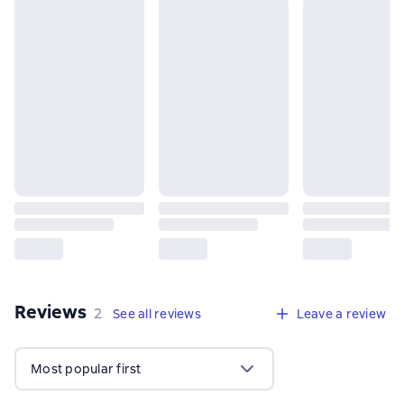
Reviews
,
2 reviews
2
See all reviews
Leave a review
Most popular first