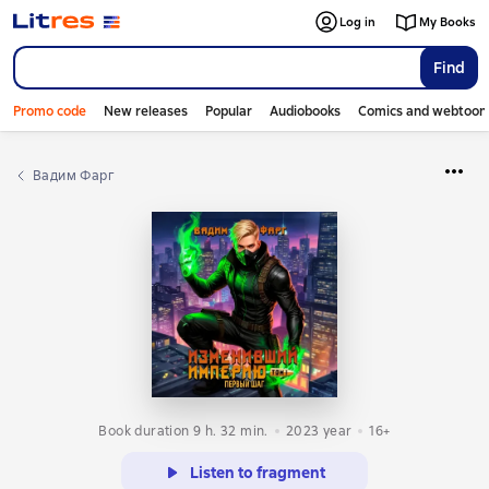
Log in
My Books
Find
Promo code
New releases
Popular
Audiobooks
Comics and webtoon
Вадим Фарг
Book duration 9 h. 32 min.
2023
year
16+
Listen to fragment