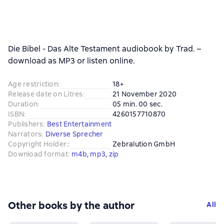
Die Bibel - Das Alte Testament audiobook by Trad. –
download as MP3 or listen online.
Age restriction
:
18+
Release date on Litres
:
21 November 2020
Duration
:
05 min. 00 sec.
ISBN
:
4260157710870
Publishers
:
Best Entertainment
Narrators
:
Diverse Sprecher
Copyright Holder:
:
Zebralution GmbH
Download format
:
m4b
, 
mp3
, 
zip
Other books by the author
All