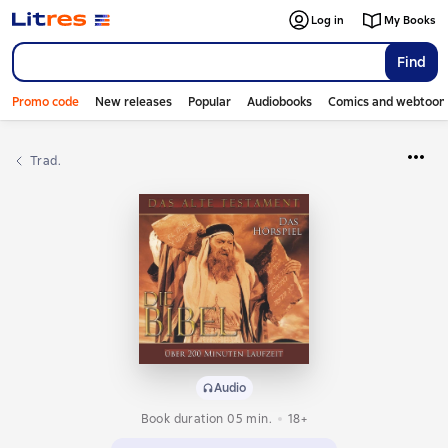
Log in
My Books
Find
Promo code
New releases
Popular
Audiobooks
Comics and webtoon
Trad.
Audio
Book duration 05 min.
18+