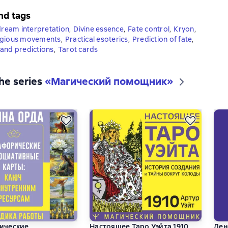
nd tags
 dream interpretation
,
Divine essence
,
Fate control
,
Kryon
,
igious movements
,
Practical esoterics
,
Prediction of fate
,
and predictions
,
Tarot cards
the series
«
Магический помощник
»
ические
Настоящее Таро Уэйта 1910.
Лен