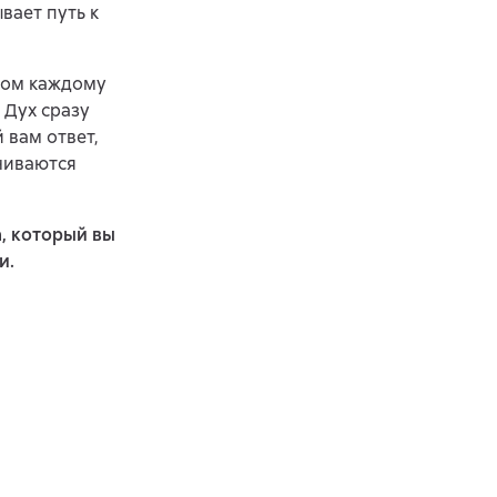
вает путь к
хом каждому
 Дух сразу
 вам ответ,
чиваются
, который вы
и.