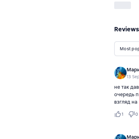
Reviews
Most popu
Мари
13 Se
не так дав
очередь п
взгляд н
1
0
Мари