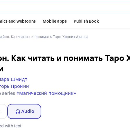
mics and webtoons
Mobile apps
Publish Book
Крайон. Как читать и понимать Таро Хроник Акаши
н. Как читать и понимать Таро
и
мара Шмидт
горь Пронин
e series
«Магический помощник»
t
Audio
d with text