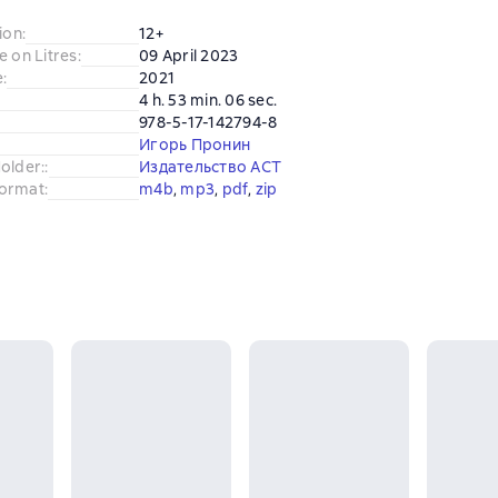
ion
:
12+
e on Litres
:
09 April 2023
e
:
2021
4 h. 53 min. 06 sec.
978-5-17-142794-8
Игорь Пронин
older:
:
Издательство АСТ
ormat
:
m4b
, 
mp3
, 
pdf
, 
zip