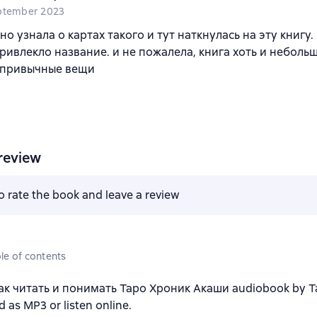
ptember 2023
но узнала о картах такого и тут наткнулась на эту книгу.
ривлекло название. и не пожалела, книга хоть и неболь
а привычные вещи
review
to rate the book and leave a review
le of contents
ак читать и понимать Таро Хроник Акаши audiobook by
 as MP3 or listen online.