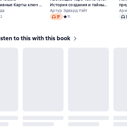
ивные Карты: ключ к
История создания и тайны
пре
им ресурсам.
да
вокруг колоды
Артур Эдвард Уэйт
Ари
Audio
Audi
а работы
дний рейтинг 5 на основе 2 оценок
5
2
Средний рейтинг 1 на основе 1 оцено
1
1
isten to this with this book