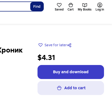
Find
Saved
Cart
My Books
Log in
Save for later
 Хроник
$4.31
Buy and download
Add to cart