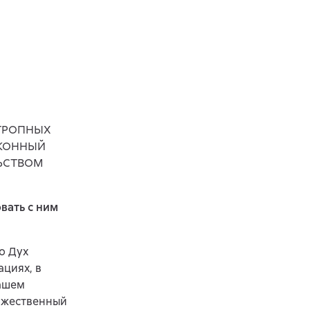
ОТРОПНЫХ
АКОННЫЙ
ЬСТВОМ
вать с ним
о Дух
циях, в
нашем
ожественный