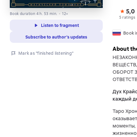
5,0
Book duration 4 h. 53 min.
12+
5 ratings
Listen to fragment
Book i
Subscribe to author’s updates
About th
Mark as "finished listening"
НЕЗАКОН
ВЕЩЕСТВ
ОБОРОТ 
ОТВЕТСТ
Дух Крайо
каждый д
Таро Хрон
оказывает
моменты, 
жизненно