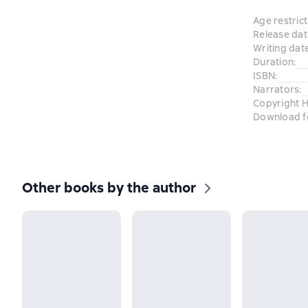
Age restrict
Release dat
Writing dat
Duration
:
ISBN
:
Narrators
:
Copyright H
Download f
Other books by the author