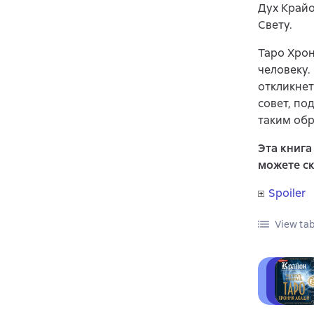
Дух Крайо
Свету.
Таро Хро
человеку.
откликнет
совет, по
таким обр
Эта книг
можете ск
Spoiler
View tab