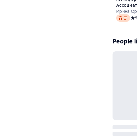
Ассоциат
внутренн
Ирина Ор
Audio
Методик
Сре
People l