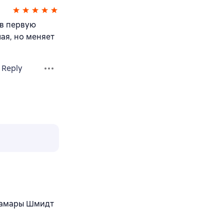
 в первую
шая, но меняет
Reply
 Тамары Шмидт