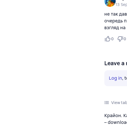
13 Se
не так дав
очередь п
взгляд н
0
0
Leave a 
Log in
, 
View tab
Крайон. К
– download