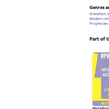
Genres a
Divination,
Modern rel
Prophecies 
Part of 
Метафор