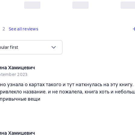
,
2 reviews
2
See all reviews
lar first
на Хамицевич
ptember 2023
но узнала о картах такого и тут наткнулась на эту книгу.
ривлекло название. и не пожалела, книга хоть и неболь
а привычные вещи
на Хамицевич