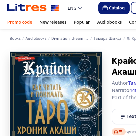
Catalog
ENG
Promo code
New releases
Popular
Audiobooks
Co
Books
Audiobooks
Divination, dream interpretation
Тамара Шмидт
📚 
Крайо
Акаш
Author
Та
Narrator
И
Part of th
Tex
Audio
synce