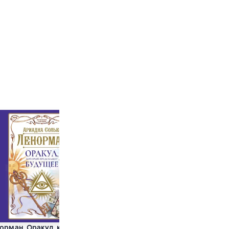
орман. Оракул, который
Таро Уэйта. Детальное