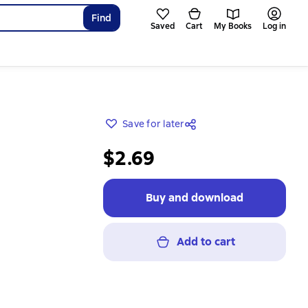
Find
Saved
Cart
My Books
Log in
Save for later
$2.69
Buy and download
Add to cart