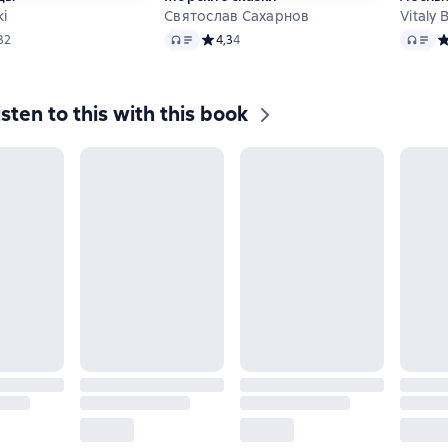
ki
Святослав Сахарнов
Vitaly 
Audio
Audio
ий рейтинг 4,9 на основе 32 оценок
32
Средний рейтинг 4,3 на основе 4 оценок
4,3
4
С
isten to this with this book