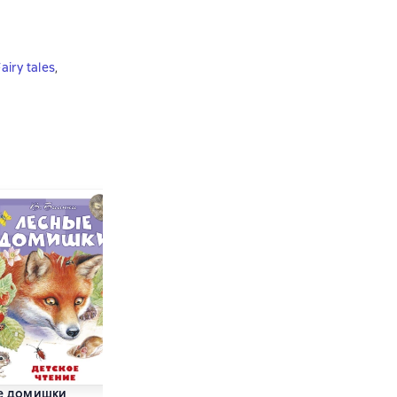
airy tales
,
е домишки