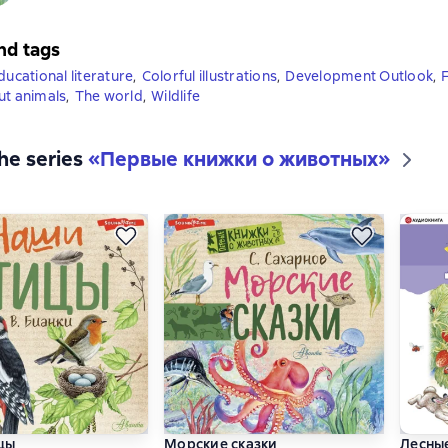
nd tags
ducational literature
,
Colorful illustrations
,
Development Outlook
,
F
ut animals
,
The world
,
Wildlife
the series
«
Первые книжки о животных
»
цы
Морские сказки
Лесны