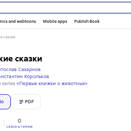
mics and webtoons
Mobile apps
Publish Book
ие сказки
ие сказки
ятослав Сахарнов
онстантин Корольков
e series
«Первые книжки о животных»
io
PDF
0
Leave a review