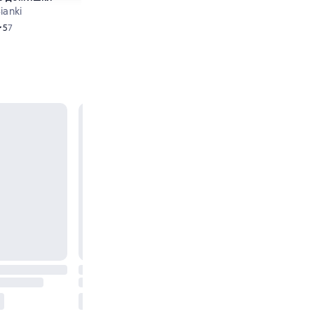
Bianki
редний рейтинг 5 на основе 7 оценок
5
7