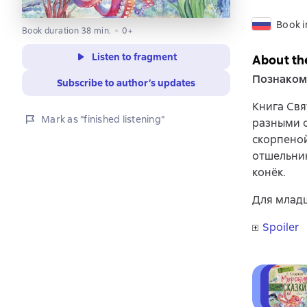
Book i
Book duration 38 min.
0+
Listen to fragment
About th
Познакомь
Subscribe to author’s updates
Книга Свя
Mark as "finished listening"
разными о
скорпеной
отшельник
конёк.
Для младш
Spoiler