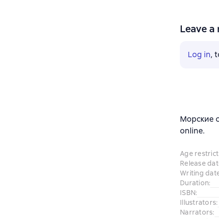
Leave a 
Log in
, 
Морские с
online.
Age restrict
Release dat
Writing dat
Duration
:
ISBN
:
Illustrators
:
Narrators
: