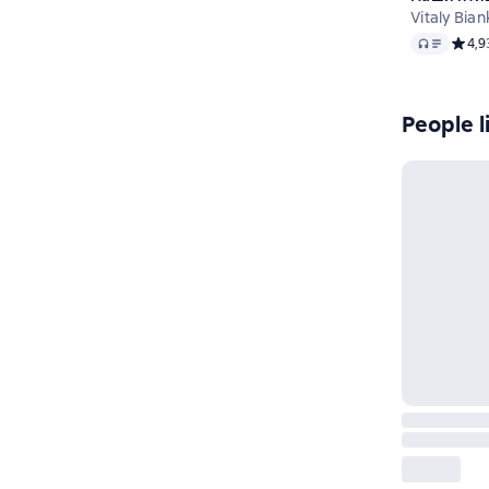
Vitaly Bian
Audio
Средн
4,9
People l