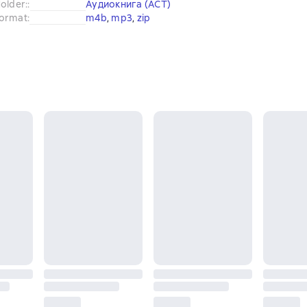
older:
:
Аудиокнига (АСТ)
ormat
:
m4b
, 
mp3
, 
zip