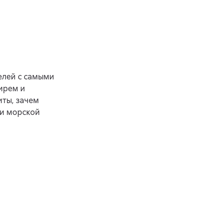
елей с самыми
ирем и
иты, зачем
 и морской