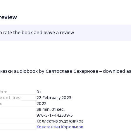
review
to rate the book and leave a review
казки audiobook by Святослава Сахарнова – download as 
ion
:
0+
e on Litres
:
22 February 2023
e
:
2022
38 min. 01 sec.
978-5-17-142539-5
Коллектив художников
Константин Корольков