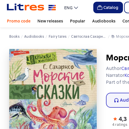
Catalog
ENG
Promo code
New releases
Popular
Audiobooks
Co
Books
Audiobooks
Fairy tales
Святослав Сахарнов
📚 
Морск
Морск
Author
Св
Narrator
К
Part of th
Aud
4,3
4 ratings