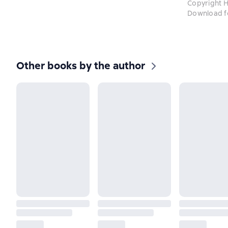
Copyright H
Download f
Other books by the author