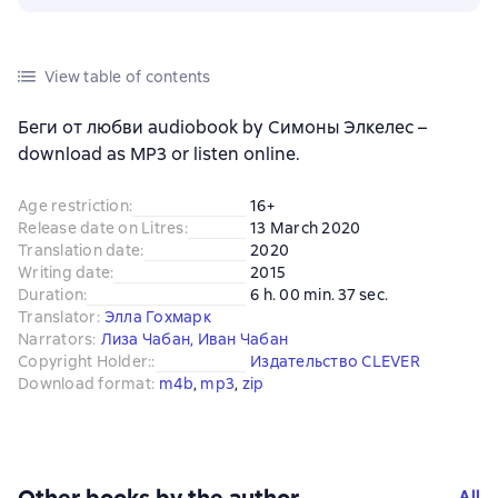
View table of contents
Беги от любви audiobook by Симоны Элкелес –
download as MP3 or listen online.
Age restriction
:
16+
Release date on Litres
:
13 March 2020
Translation date
:
2020
Writing date
:
2015
Duration
:
6 h. 00 min. 37 sec.
Translator
:
Элла Гохмарк
Narrators
:
Лиза Чабан
,
Иван Чабан
Copyright Holder:
:
Издательство CLEVER
Download format
:
m4b
, 
mp3
, 
zip
All