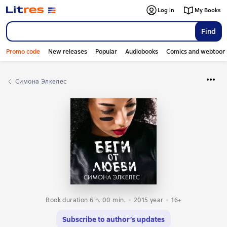
Log in
My Books
Find
Promo code
New releases
Popular
Audiobooks
Comics and webtoon
Симона Элкелес
Book duration 6 h. 00 min.
2015
year
16+
Subscribe to author’s updates