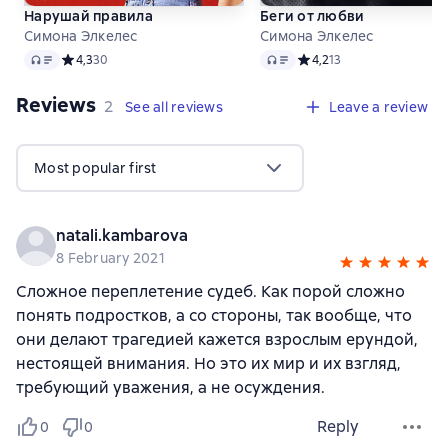
Нарушай правила
Беги от любви
Симона Элкелес
Симона Элкелес
Audio
Audio
Средний рейтинг 4,3 на основе 30 оценок
4,3
30
Средний рейтинг 4,2 на о
4,2
13
Reviews
,
2 reviews
2
See all reviews
Leave a review
Most popular first
natali.kambarova
8 February 2021
Сложное переплетение судеб. Как порой сложно
понять подростков, а со стороны, так вообще, что
они делают трагедией кажется взрослым ерундой,
нестоящей внимания. Но это их мир и их взгляд,
требующий уважения, а не осуждения.
Reply
0
0