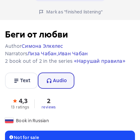
Mark as "finished listening"
Беги от любви
Author
Симона Элкелес
Narrators
Лиза Чабан,
Иван Чабан
2 book out of 2 in the series
«Нарушай правила»
Text
Audio
4,3
2
13 ratings
reviews
Book in Russian
Not for sale