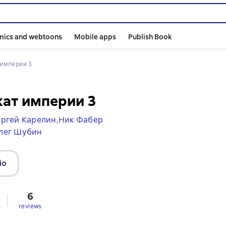
mics and webtoons
Mobile apps
Publish Book
 империи 3
ат империи 3
ргей Карелин,
Ник Фабер
лег Шубин
io
6
s
reviews