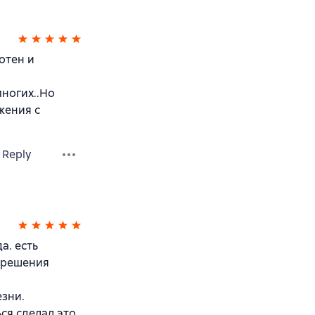
отен и
ногих..Но
жения с
Reply
а. есть
азрешения
езни.
ься сделал это