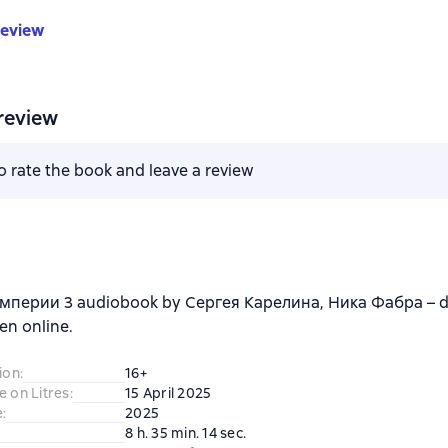
review
review
to rate the book and leave a review
мперии 3 audiobook by Сергея Карелина, Ника Фабра – 
ten online.
ion
:
16+
e on Litres
:
15 April 2025
e
:
2025
8 h. 35 min. 14 sec.