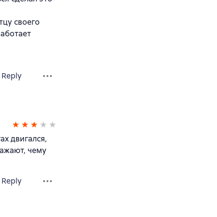
тцу своего
работает
Reply
ах двигался,
ражают, чему
Reply