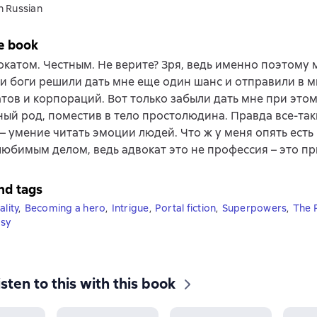
n Russian
e book
окатом. Честным. Не верите? Зря, ведь именно поэтому 
и боги решили дать мне еще один шанс и отправили в м
тов и корпораций. Вот только забыли дать мне при этом
ый род, поместив в тело простолюдина. Правда все-так
– умение читать эмоции людей. Что ж у меня опять ест
любимым делом, ведь адвокат это не профессия – это пр
nd tags
ality
,
Becoming a hero
,
Intrigue
,
Portal fiction
,
Superpowers
,
The 
asy
isten to this with this book