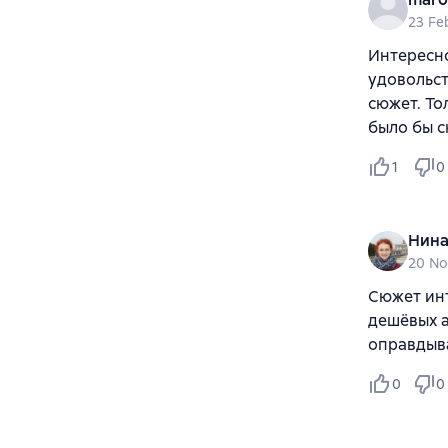
23 Fe
Интересно
удовольст
сюжет. То
было бы с
1
0
Нина
20 N
Сюжет инт
дешёвых а
оправдыва
0
0