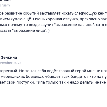
bruary
е развитие событий заставляет искать следующую книгу
вием куплю ещё. Очень хорошая озвучка, прекрасно за
лько почему-то везде звучит "выражение на лице", хотя 
казать "выражение лица". )
 Зенкина
ovember 2025
ересный. Но то как себя ведёт главный герой мне не нра
мериканских боевиках, убивает всех бандитов кто на пу
ет свои поступки. Типа только так и надо делать, иначе 