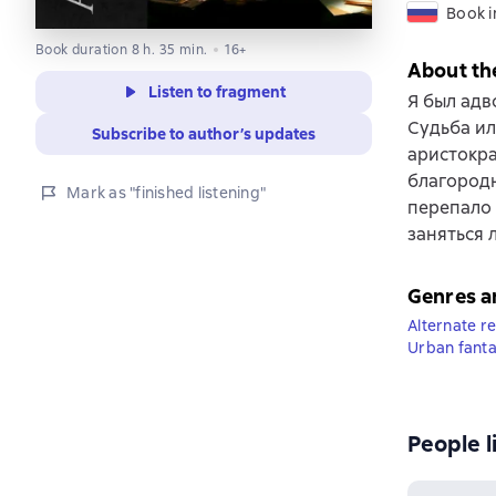
Book i
Book duration 8 h. 35 min.
16+
About th
Listen to fragment
Я был адв
Судьба ил
Subscribe to author’s updates
аристокра
благородн
Mark as "finished listening"
перепало 
заняться 
Genres a
Alternate re
Urban fant
People l