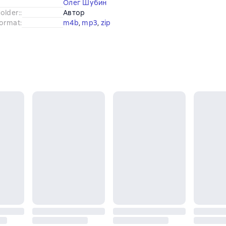
Олег Шубин
older:
:
Автор
ormat
:
m4b
, 
mp3
, 
zip