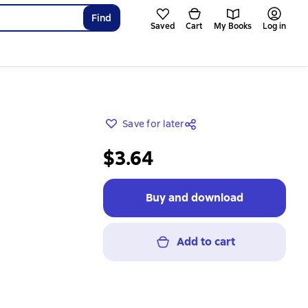
Find
Saved
Cart
My Books
Log in
Save for later
$3.64
Buy and download
Add to cart