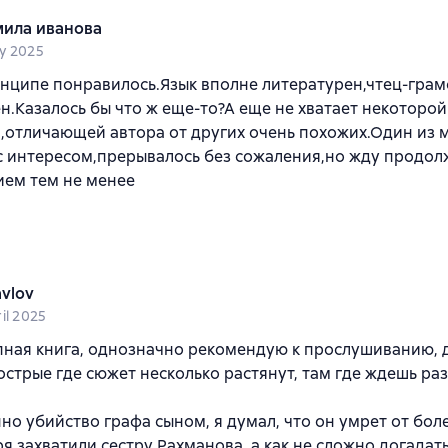
ила иванова
y 2025
нципе понравилось.Язык вполне литературен,чтец-грам
н.Казалось бы что ж еще-то?А еще не хватает некоторой
отличающей автора от других очень похожих.Один из м
с интересом,прерывалось без сожаления,но жду продол
ием тем не менее
avlov
il 2025
ная книга, однозначно рекомендую к прослушиванию, д
стрые где сюжет несколько растянут, там где ждешь р
о убийство графа сыном, я думал, что он умрет от бол
ря захватили сестру Рахманова, а как не сложно догадат