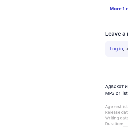
More 1 
Leave a 
Log in
, 
Адвокат и
MP3 or lis
Age restrict
Release dat
Writing dat
Duration
: