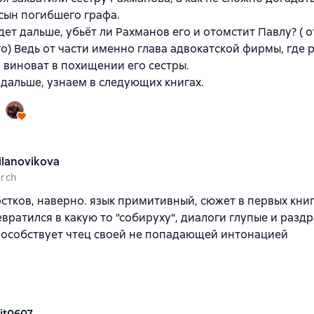
сын погибшего графа.
дет дальше, убьёт ли Рахманов его и отомстит Павлу? ( о
о) Ведь от части именно глава адвокатской фирмы, где 
 виноват в похищении его сестры.
 дальше, узнаем в следующих книгах.
ilanovikova
rch
стков, наверно. язык примитивный, сюжет в первых книг
вратился в какую то "собируху", диалоги глупые и разд
пособствует чтец своей не попадающей интонацией
it0607