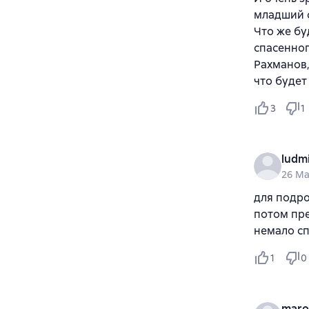
младший 
Что же бу
спасенног
Рахманов,
что будет
3
1
ludm
26 Ma
для подро
потом пре
немало с
1
0
maro