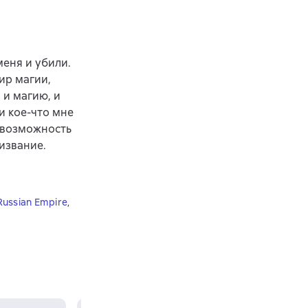
меня и убили.
ир магии,
 и магию, и
и кое-что мне
ь возможность
извание.
Russian Empire
,