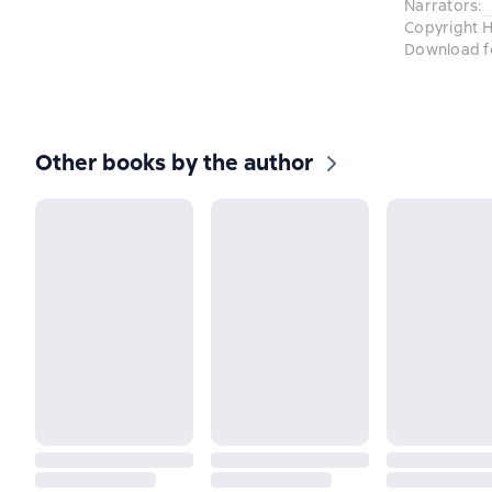
Narrators
:
Copyright H
Download f
Other books by the author