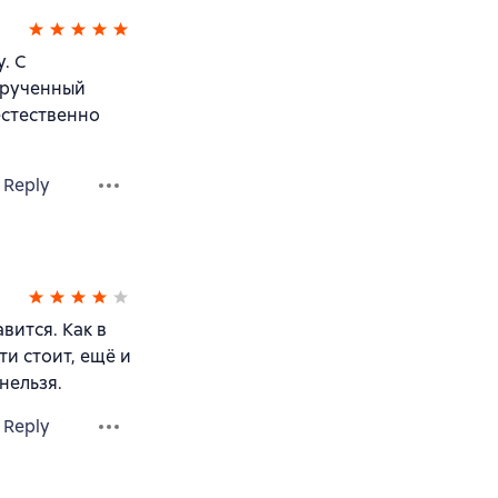
. С
крученный
естественно
Reply
вится. Как в
ти стоит, ещё и
нельзя.
Reply