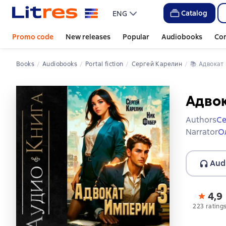
Catalog
ENG
Promo code
New releases
Popular
Audiobooks
Co
Books
Audiobooks
Portal fiction
Сергей Карелин
📚 
Адвокат
Адвок
Authors
Се
Narrator
О
Aud
4,9
223 rating