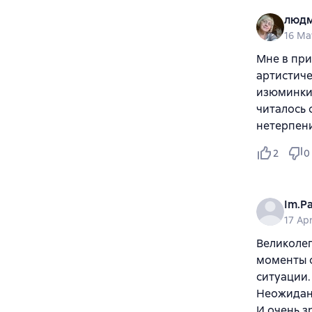
людм
16 Ma
Мне в при
артистиче
изюминки,
читалось 
нетерпен
2
0
Im.P
17 Apr
Великолеп
моменты о
ситуации.
Неожиданн
И очень з