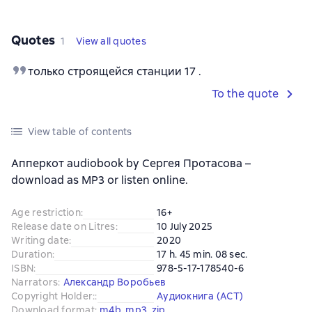
Quotes
1
View all quotes
только строящейся станции 17 .
To the quote
View table of contents
Апперкот audiobook by Сергея Протасова –
download as MP3 or listen online.
Age restriction
:
16+
Release date on Litres
:
10 July 2025
Writing date
:
2020
Duration
:
17 h. 45 min. 08 sec.
ISBN
:
978-5-17-178540-6
Narrators
:
Александр Воробьев
Copyright Holder:
:
Аудиокнига (АСТ)
Download format
:
m4b
, 
mp3
, 
zip