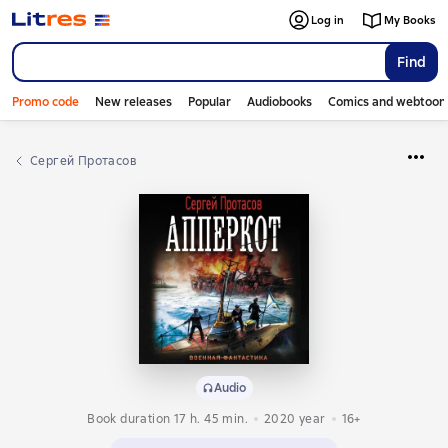
Log in
My Books
Find
Promo code
New releases
Popular
Audiobooks
Comics and webtoon
Сергей Протасов
Audio
Book duration 17 h. 45 min.
2020
year
16+