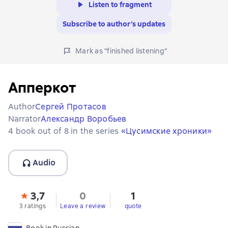
Listen to fragment
Subscribe to author’s updates
Mark as "finished listening"
Апперкот
Author
Сергей Протасов
Narrator
Александр Воробьев
4 book out of 8 in the series
«Цусимские хроники»
Audio
3,7
0
1
3 ratings
Leave a review
quote