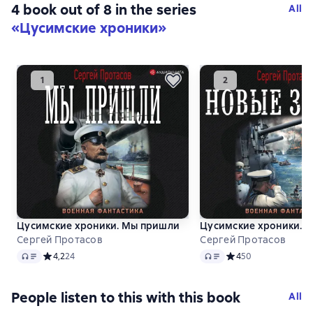
4 book out of 8 in the series
All
«Цусимские хроники»
Цусимские хроники. Мы пришли
Цусимские хроники. 
Сергей Протасов
Сергей Протасов
Audio
Audio
Средний рейтинг 4,2 на основе 24 оценок
4,2
24
Средний рейтинг 4 н
4
50
People listen to this with this book
All