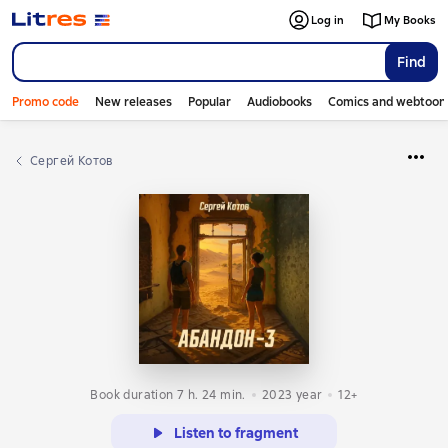
Log in
My Books
Find
Promo code
New releases
Popular
Audiobooks
Comics and webtoon
Сергей Котов
Book duration 7 h. 24 min.
2023
year
12+
Listen to fragment