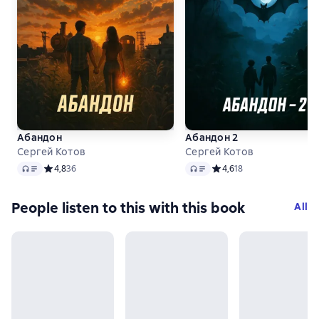
Абандон
Абандон 2
Сергей Котов
Сергей Котов
Audio
Audio
Средний рейтинг 4,8 на основе 36 оценок
4,8
36
Средний рейтинг 4,6 на о
4,6
18
People listen to this with this book
All