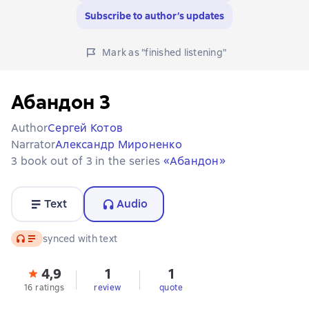
Subscribe to author’s updates
Mark as "finished listening"
Абандон 3
Author
Сергей Котов
Narrator
Александр Мироненко
3 book out of 3 in the series
«Абандон»
Text
Audio
Audio
synced with text
4,9
1
1
16 ratings
review
quote