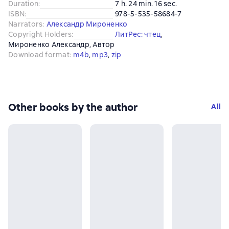
Duration
:
7 h. 24 min. 16 sec.
ISBN
:
978-5-535-58684-7
Narrators
:
Александр Мироненко
Copyright Holders
:
ЛитРес: чтец
, 
Мироненко Александр
, 
Автор
Download format
:
m4b
, 
mp3
, 
zip
Other books by the author
All