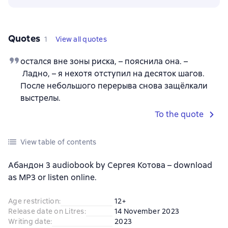
Quotes
1
View all quotes
остался вне зоны риска, – пояснила она. –
Ладно, – я нехотя отступил на десяток шагов.
После небольшого перерыва снова защёлкали
выстрелы.
To the quote
View table of contents
Абандон 3 audiobook by Сергея Котова – download
as MP3 or listen online.
Age restriction
:
12+
Release date on Litres
:
14 November 2023
Writing date
:
2023