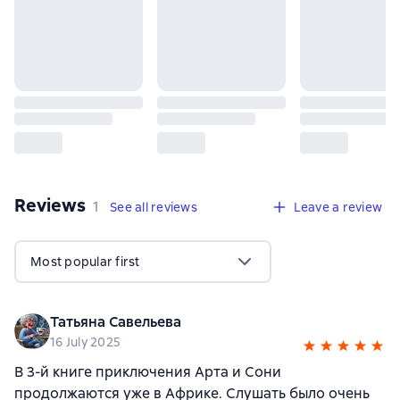
Reviews
,
1 review
1
See all reviews
Leave a review
Most popular first
Татьяна Савельева
16 July 2025
В 3-й книге приключения Арта и Сони
продолжаются уже в Африке. Слушать было очень