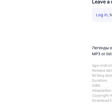
Leave a 
Log in
, 
Легенды о
MP3 or lis
Age restrict
Release dat
Writing dat
Duration
:
ISBN
:
Adaptation
:
Copyright H
Download f