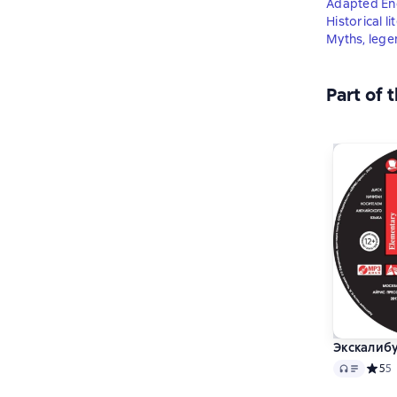
Adapted En
Historical l
Myths, lege
Part of 
Экскалибу
Audio
Средн
5
5