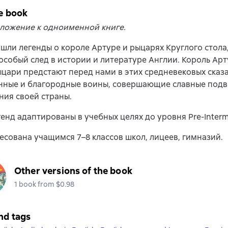
e book
ложение к одноименной книге.
ошли легенды о короле Артуре и рыцарях Круглого стола
особый след в истории и литературе Англии. Король Арт
цари предстают перед нами в этих средневековых сказа
нные и благородные воины, совершающие славные подв
ия своей страны.
генд адаптированы в учебных целях до уровня Pre-Interm
есована учащимся 7–8 классов школ, лицеев, гимназий.
Other versions of the book
1 book from $0.98
nd tags