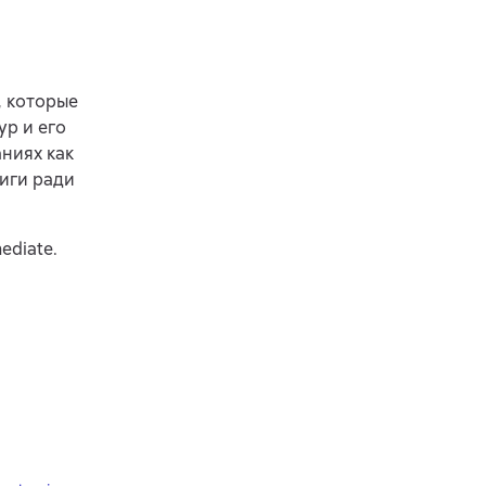
, которые
ур и его
ниях как
иги ради
ediate.