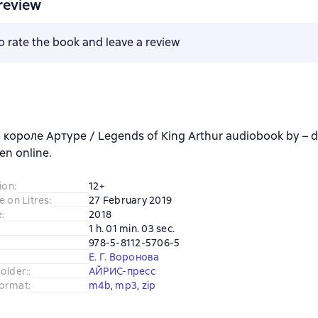
review
to rate the book and leave a review
 короле Артуре / Legends of King Arthur audiobook by – 
ten online.
ion
:
12+
e on Litres
:
27 February 2019
e
:
2018
1 h. 01 min. 03 sec.
978-5-8112-5706-5
Е. Г. Воронова
older:
:
АЙРИС-пресс
ormat
:
m4b
, 
mp3
, 
zip