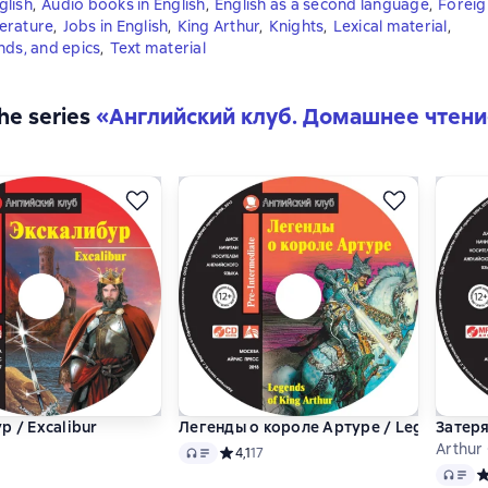
glish
,
Audio books in English
,
English as a second language
,
Foreig
iterature
,
Jobs in English
,
King Arthur
,
Knights
,
Lexical material
,
nds, and epics
,
Text material
the series
«
Английский клуб. Домашнее чтени
р / Excalibur
Легенды о короле Артуре / Legends of K
Затеря
Arthur
Audio
ий рейтинг 5 на основе 5 оценок
Средний рейтинг 4,1 на основе 17 оценок
4,1
17
Audio
С