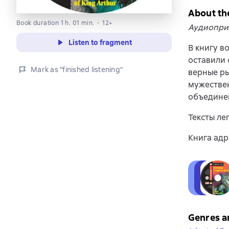
About th
Book duration 1 h. 01 min.
12+
Аудиопри
Listen to fragment
В книгу в
оставили 
Mark as "finished listening"
верные ры
мужестве
объединен
Тексты ле
Книга адр
Genres a