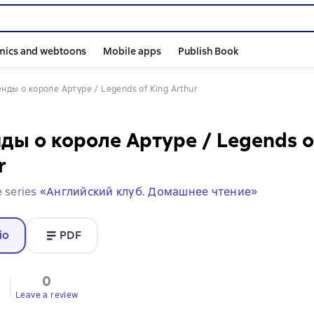
mics and webtoons
Mobile apps
Publish Book
генды о короле Артуре / Legends of King Arthur
ды о короле Артуре / Legends o
r
e series
«Английский клуб. Домашнее чтение»
io
PDF
0
Leave a review