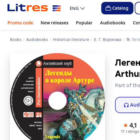
Catalog
ENG
Promo code
New releases
Popular
Audiobooks
Co
Books
Audiobooks
Historical literature
Е. Г. Воронова
📚 
Ле
Леген
Arthu
Part of th
Aud
4,1
17 ratings