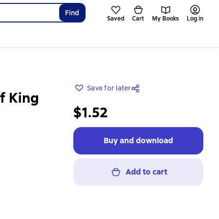
Find
Saved
Cart
My Books
Log in
Save for later
f King
$1.52
Buy and download
Add to cart