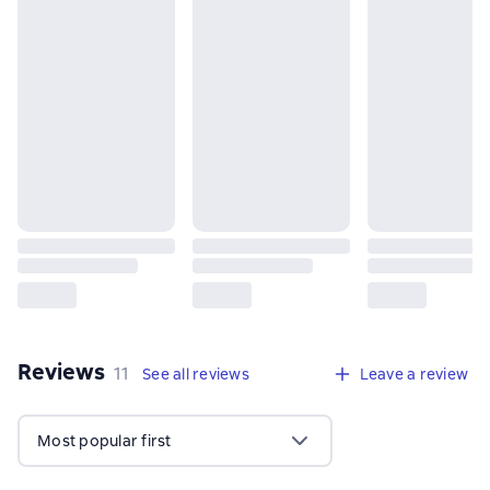
Reviews
,
11 reviews
11
See all reviews
Leave a review
Most popular first