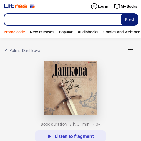
Log in
My Books
Find
Promo code
New releases
Popular
Audiobooks
Comics and webtoon
Polina Dashkova
Book duration 13 h. 51 min.
0+
Listen to fragment