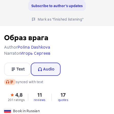
Subscribe to author’s updates
Mark as "finished listening"
Образ врага
Author
Polina Dashkova
Narrator
Игорь Сергеев
Text
Audio
Audio
synced with text
4,8
11
17
201 ratings
reviews
quotes
Book in Russian