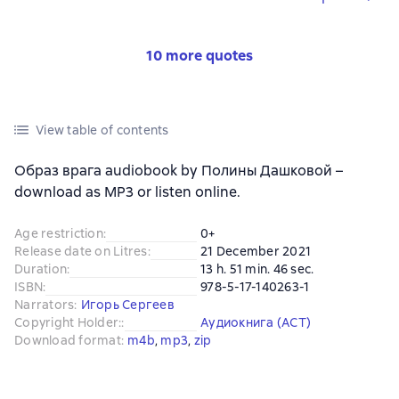
10 more quotes
View table of contents
Образ врага audiobook by Полины Дашковой –
download as MP3 or listen online.
Age restriction
:
0+
Release date on Litres
:
21 December 2021
Duration
:
13 h. 51 min. 46 sec.
ISBN
:
978-5-17-140263-1
Narrators
:
Игорь Сергеев
Copyright Holder:
:
Аудиокнига (АСТ)
Download format
:
m4b
, 
mp3
, 
zip