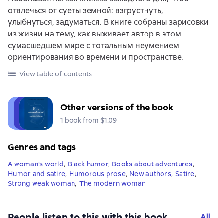
отвлечься от суеты земной: взгрустнуть,
улыбнуться, задуматься. В книге собраны зарисовки
из жизни на тему, как выживает автор в этом
сумасшедшем мире с тотальным неумением
ориентирования во времени и пространстве.
View table of contents
Other versions of the book
1 book from $1.09
Genres and tags
A woman's world
,
Black humor
,
Books about adventures
,
Humor and satire
,
Humorous prose
,
New authors
,
Satire
,
Strong weak woman
,
The modern woman
People listen to this with this book
All