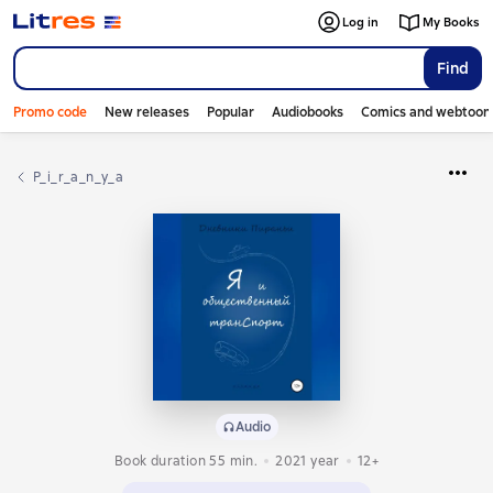
Log in
My Books
Find
Promo code
New releases
Popular
Audiobooks
Comics and webtoon
p_i_r_a_n_y_a
Audio
Book duration 55 min.
2021
year
12+