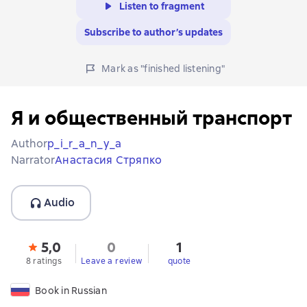
Listen to fragment
Subscribe to author’s updates
Mark as "finished listening"
Я и общественный транспорт
Author
p_i_r_a_n_y_a
Narrator
Анастасия Стряпко
Audio
5,0
0
1
8 ratings
Leave a review
quote
Book in Russian