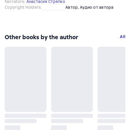
Narrators
:
Анастасия Стряпко
Copyright Holders
:
Автор
, 
Аудио от автора
Other books by the author
All