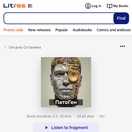
Log in
My Books
Find
Promo code
New releases
Popular
Audiobooks
Comics and webtoon
Оксана Останина
Book duration 2 h. 14 min.
2024
year
16+
Listen to fragment