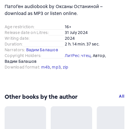
ПатоГен audiobook by Оксаны Останиной –
download as MP3 or listen online.
Age restriction
:
16+
Release date on Litres
:
31 July 2024
Writing date
:
2024
Duration
:
2 h. 14 min. 37 sec.
Narrators
:
Вадим Балашов
Copyright Holders
:
ЛитРес: чтец
, 
Автор
, 
Вадим Балашов
Download format
:
m4b
, 
mp3
, 
zip
Other books by the author
All