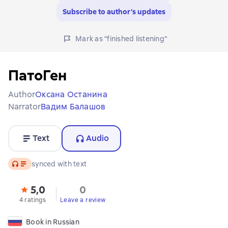
Subscribe to author’s updates
Mark as "finished listening"
ПатоГен
Author
Оксана Останина
Narrator
Вадим Балашов
Text
Audio
Audio
synced with text
5,0
0
4 ratings
Leave a review
Book in Russian